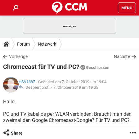
MENU
HOME
SPIELE
STREAMING
TIPPS & TRICKS
Forum
Netzwerk
ANDROID
IOS
SPIELE
STREAMING
DOWNLOADS
Vorherige
Nächste
WINDOWS 10
INSTAGRAM
ANDROID
IOS
Chromecast für TV und PC?
WHATSAPP
SPIELE
TIKTOK
STREAMING
Geschlossen
FORUM
WINDOWS 10
INSTAGRAM
FACEBOOK
ANDROID
HARDWARE
IOS
HSV1887
- Geändert am 7. Oktober 2019 um 19:04
WHATSAPP
SPIELE
TIKTOK
STREAMING
LEXIKON
Gesperrt profil -
7. Oktober 2019 um 19:05
WINDOWS 10
INSTAGRAM
FACEBOOK
ANDROID
HARDWARE
IOS
WHATSAPP
SPIELE
TIKTOK
STREAMING
Hallo,
WINDOWS 10
INSTAGRAM
FACEBOOK
ANDROID
HARDWARE
IOS
PC und TV kabellos per WLAN verbinden: Braucht man den
WHATSAPP
TIKTOK
zweimal den Google Chromecast-Dongle? Für TV und PC?
WINDOWS 10
INSTAGRAM
FACEBOOK
HARDWARE
WHATSAPP
TIKTOK
Share