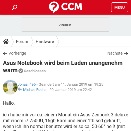
MENU
HOME
SPIELE
STREAMING
TIPPS & TRICKS
Forum
Hardware
ANDROID
IOS
SPIELE
STREAMING
DOWNLOADS
Vorherige
Nächste
WINDOWS 10
INSTAGRAM
ANDROID
IOS
Asus Notebook wird beim Laden unangenehm
WHATSAPP
SPIELE
TIKTOK
STREAMING
FORUM
WINDOWS 10
INSTAGRAM
warm
Geschlossen
FACEBOOK
ANDROID
HARDWARE
IOS
WHATSAPP
SPIELE
TIKTOK
STREAMING
LEXIKON
WINDOWS 10
INSTAGRAM
Jonas_495
- Geändert am 11. Januar 2019 um 19:25
FACEBOOK
ANDROID
HARDWARE
IOS
MichaelFuchs
-
20. Januar 2019 um 22:42
WHATSAPP
SPIELE
TIKTOK
STREAMING
WINDOWS 10
INSTAGRAM
Hallo,
FACEBOOK
ANDROID
HARDWARE
IOS
WHATSAPP
TIKTOK
WINDOWS 10
INSTAGRAM
ich habe mir vor ca. einem Monat ein Asus Zenbook 3 deluxe
FACEBOOK
HARDWARE
mit einem i7-7500U, 16gb Ram und einer 1tb ssd gekauft,
WHATSAPP
TIKTOK
wenn ich ihn normal benutze wird er so ca. 50-60° heiß (mit