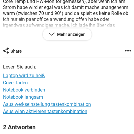
Core Temp und HW-Monitor gemessen), aber wenn ich am
FACEBOOK
HARDWARE
Strom habe wird er egal was ich damit mache unangenehm
warm (zwischen 70 und 90°) und da spielt es keine Rolle ob
ich nur ein paar office anwendung offen habe oder
irgendwas aufwendiges mache. Ich lade ihn über das
mitgelieferte 65W schnellladekabel mit Usb-c, da das
Mehr anzeigen
Notebook nur 3 USB-C Anschlüsse besitzt. Ein anderes
Ladegerät habe ich probiert, dann nimmt er aber Strom an.
Oder soll ich ihn lieber zurückgeben und mir einen anderen
Share
kaufen. Hatte immer überlegt zwischen dem oder einem
Macbook pro, und würde mir dann einen Mac kaufen. Lohnt
Lesen Sie auch:
sich das?
Laptop wird zu heiß
Hoffe irgendjemand kann mir helfen?
Cover laden
Notebook verbinden
Notebook langsam
Asus werkseinstellung tastenkombination
Asus wlan aktivieren tastenkombination
2 Antworten