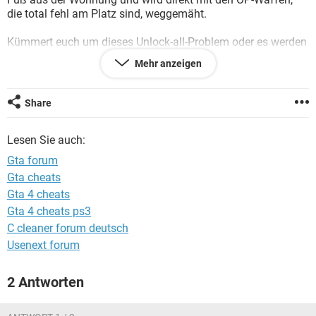
FACEBOOK
HARDWARE
die total fehl am Platz sind, weggemäht.
Kümmert euch um dieses Unlock-all-Problem oder es werden
einige 100 tausend Menschen das mittlerweile total
Mehr anzeigen
übertriebene Spiel nicht mehr spielen. Es ist lächerlich.
Danke
Share
Lesen Sie auch:
Gta forum
Gta cheats
Gta 4 cheats
Gta 4 cheats ps3
C cleaner forum deutsch
Usenext forum
2 Antworten