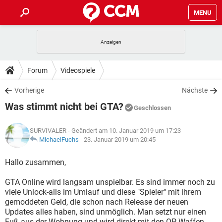
MENU
HOME
SPIELE
STREAMING
TIPPS & TRICKS
Forum
Videospiele
ANDROID
IOS
SPIELE
STREAMING
DOWNLOADS
Vorherige
Nächste
WINDOWS 10
INSTAGRAM
ANDROID
IOS
Was stimmt nicht bei GTA?
WHATSAPP
SPIELE
TIKTOK
STREAMING
Geschlossen
FORUM
WINDOWS 10
INSTAGRAM
FACEBOOK
ANDROID
HARDWARE
IOS
SURVIVALER
- Geändert am 10. Januar 2019 um 17:23
WHATSAPP
SPIELE
TIKTOK
STREAMING
LEXIKON
MichaelFuchs
-
23. Januar 2019 um 20:45
WINDOWS 10
INSTAGRAM
FACEBOOK
ANDROID
HARDWARE
IOS
WHATSAPP
SPIELE
TIKTOK
STREAMING
Hallo zusammen,
WINDOWS 10
INSTAGRAM
FACEBOOK
ANDROID
HARDWARE
IOS
GTA Online wird langsam unspielbar. Es sind immer noch zu
WHATSAPP
TIKTOK
viele Unlock-alls im Umlauf und diese "Spieler" mit ihrem
WINDOWS 10
INSTAGRAM
FACEBOOK
HARDWARE
gemoddeten Geld, die schon nach Release der neuen
WHATSAPP
TIKTOK
Updates alles haben, sind unmöglich. Man setzt nur einen
Fuß aus der Wohnung und wird direkt mit den OP-Waffen,