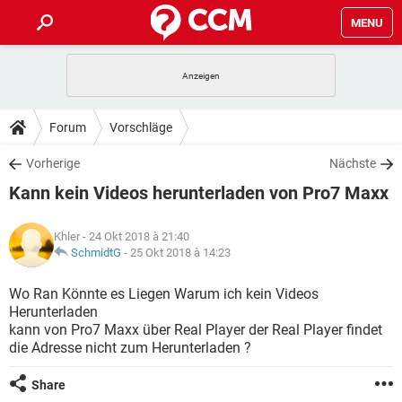
MENU
HOME
SPIELE
STREAMING
TIPPS & TRICKS
Forum
Vorschläge
ANDROID
IOS
SPIELE
STREAMING
DOWNLOADS
Vorherige
Nächste
WINDOWS 10
INSTAGRAM
ANDROID
IOS
Kann kein Videos herunterladen von Pro7 Maxx
WHATSAPP
SPIELE
TIKTOK
STREAMING
FORUM
WINDOWS 10
INSTAGRAM
FACEBOOK
ANDROID
HARDWARE
IOS
Khler
- 24 Okt 2018 à 21:40
WHATSAPP
SPIELE
TIKTOK
STREAMING
LEXIKON
SchmidtG
-
25 Okt 2018 à 14:23
WINDOWS 10
INSTAGRAM
FACEBOOK
ANDROID
HARDWARE
IOS
WHATSAPP
SPIELE
TIKTOK
STREAMING
Wo Ran Könnte es Liegen Warum ich kein Videos
WINDOWS 10
INSTAGRAM
Herunterladen
FACEBOOK
ANDROID
HARDWARE
IOS
kann von Pro7 Maxx über Real Player der Real Player findet
WHATSAPP
TIKTOK
die Adresse nicht zum Herunterladen ?
WINDOWS 10
INSTAGRAM
FACEBOOK
HARDWARE
WHATSAPP
TIKTOK
Share