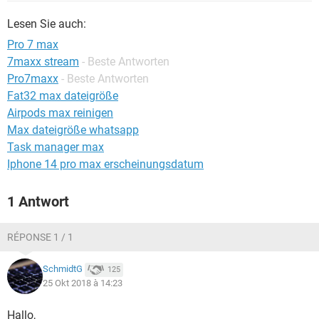
FACEBOOK
HARDWARE
Lesen Sie auch:
Pro 7 max
7maxx stream
- Beste Antworten
Pro7maxx
- Beste Antworten
Fat32 max dateigröße
Airpods max reinigen
Max dateigröße whatsapp
Task manager max
Iphone 14 pro max erscheinungsdatum
1 Antwort
RÉPONSE 1 / 1
SchmidtG
125
25 Okt 2018 à 14:23
Hallo,