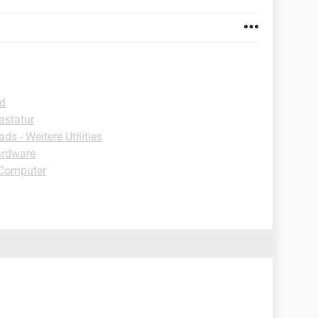
id
astatur
s - Weitere Utilities
ardware
 Computer