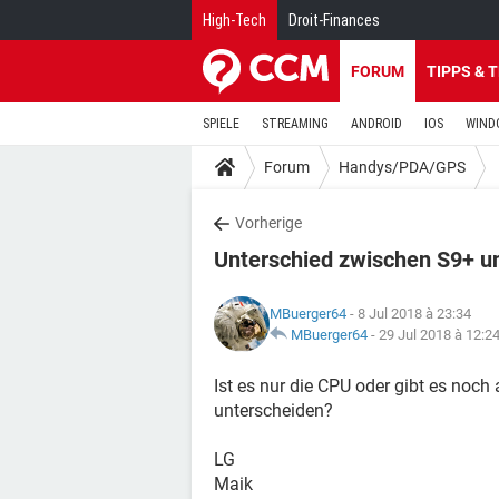
High-Tech
Droit-Finances
FORUM
TIPPS & 
SPIELE
STREAMING
ANDROID
IOS
WIND
Forum
Handys/PDA/GPS
Vorherige
Unterschied zwischen S9+ u
MBuerger64
- 8 Jul 2018 à 23:34
MBuerger64
-
29 Jul 2018 à 12:2
Ist es nur die CPU oder gibt es noch
unterscheiden?
LG
Maik