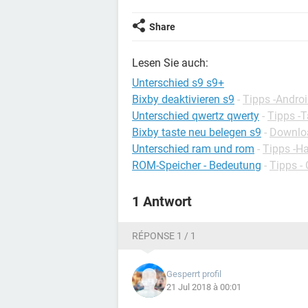
Share
Lesen Sie auch:
Unterschied s9 s9+
Bixby deaktivieren s9
-
Tipps -Andro
Unterschied qwertz qwerty
-
Tipps -T
Bixby taste neu belegen s9
-
Download
Unterschied ram und rom
-
Tipps -H
ROM-Speicher - Bedeutung
-
Tipps -
1 Antwort
RÉPONSE 1 / 1
Gesperrt profil
21 Jul 2018 à 00:01