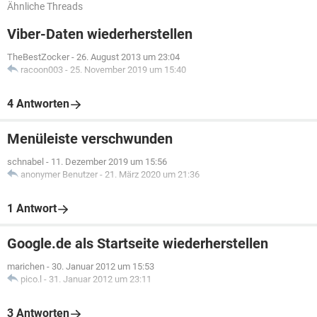
Ähnliche Threads
Viber-Daten wiederherstellen
TheBestZocker
-
26. August 2013 um 23:04
racoon003
-
25. November 2019 um 15:40
4 Antworten
Menüleiste verschwunden
schnabel
-
11. Dezember 2019 um 15:56
anonymer Benutzer
-
21. März 2020 um 21:36
1 Antwort
Google.de als Startseite wiederherstellen
marichen
-
30. Januar 2012 um 15:53
pico.l
-
31. Januar 2012 um 23:11
3 Antworten