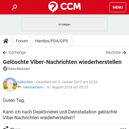
MENU
HOME
SPIELE
STREAMING
TIPPS & TRICKS
Forum
Handys/PDA/GPS
ANDROID
IOS
SPIELE
STREAMING
DOWNLOADS
Vorherige
Nächste
WINDOWS 10
INSTAGRAM
ANDROID
IOS
Gelöschte Viber-Nachrichten wiederherstellen
WHATSAPP
SPIELE
TIKTOK
STREAMING
FORUM
WINDOWS 10
INSTAGRAM
Geschlossen
FACEBOOK
ANDROID
HARDWARE
IOS
WHATSAPP
SPIELE
TIKTOK
STREAMING
LEXIKON
WINDOWS 10
hallochen
- Geändert am 5. Januar 2019 um 22:23
INSTAGRAM
FACEBOOK
ANDROID
HARDWARE
IOS
mensamann
-
16. August 2018 um 05:23
WHATSAPP
SPIELE
TIKTOK
STREAMING
WINDOWS 10
INSTAGRAM
Guten Tag,
FACEBOOK
ANDROID
HARDWARE
IOS
WHATSAPP
TIKTOK
Kann ich nach Deaktivieren und Deinstallation gelöschte
WINDOWS 10
INSTAGRAM
FACEBOOK
HARDWARE
Viber-Nachrichten wiederherstellen?
WHATSAPP
TIKTOK