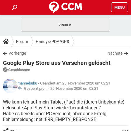
MENU
HOME
SPIELE
STREAMING
TIPPS & TRICKS
Forum
Handys/PDA/GPS
ANDROID
IOS
SPIELE
STREAMING
DOWNLOADS
Vorherige
Nächste
WINDOWS 10
INSTAGRAM
ANDROID
IOS
Google Play Store aus Versehen gelöscht
WHATSAPP
SPIELE
TIKTOK
STREAMING
FORUM
WINDOWS 10
INSTAGRAM
Geschlossen
FACEBOOK
ANDROID
HARDWARE
IOS
WHATSAPP
SPIELE
TIKTOK
STREAMING
LEXIKON
WINDOWS 10
mannebubu
- Geändert am 25. November 2020 um 02:21
INSTAGRAM
FACEBOOK
ANDROID
HARDWARE
IOS
Gesperrt profil -
25. November 2020 um 02:21
WHATSAPP
SPIELE
TIKTOK
STREAMING
WINDOWS 10
INSTAGRAM
Wie kann ich auf mein Tablet (Pad) die (durch Unbekannte)
FACEBOOK
ANDROID
HARDWARE
IOS
gelöschte App Play Store wieder herunterladen?
WHATSAPP
TIKTOK
Habe es bereits über PC versucht, aber ohne Erfolg!
WINDOWS 10
INSTAGRAM
FACEBOOK
HARDWARE
Fehlermeldung: net::ERR_EMPTY_RESPONSE
WHATSAPP
TIKTOK