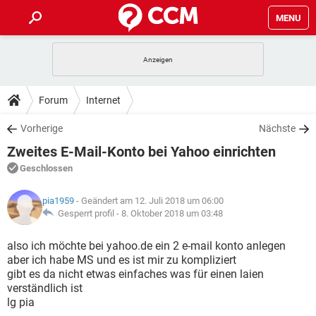
MENU
HOME
SPIELE
STREAMING
TIPPS & TRICKS
Forum
Internet
ANDROID
IOS
SPIELE
STREAMING
DOWNLOADS
Vorherige
Nächste
WINDOWS 10
INSTAGRAM
ANDROID
IOS
Zweites E-Mail-Konto bei Yahoo einrichten
WHATSAPP
SPIELE
TIKTOK
STREAMING
FORUM
WINDOWS 10
INSTAGRAM
Geschlossen
FACEBOOK
ANDROID
HARDWARE
IOS
WHATSAPP
SPIELE
TIKTOK
STREAMING
LEXIKON
WINDOWS 10
pia1959
- Geändert am 12. Juli 2018 um 06:00
INSTAGRAM
FACEBOOK
ANDROID
HARDWARE
IOS
Gesperrt profil -
8. Oktober 2018 um 03:48
WHATSAPP
SPIELE
TIKTOK
STREAMING
WINDOWS 10
INSTAGRAM
also ich möchte bei yahoo.de ein 2 e-mail konto anlegen
FACEBOOK
ANDROID
HARDWARE
IOS
aber ich habe MS und es ist mir zu kompliziert
WHATSAPP
TIKTOK
gibt es da nicht etwas einfaches was für einen laien
WINDOWS 10
INSTAGRAM
FACEBOOK
HARDWARE
verständlich ist
WHATSAPP
TIKTOK
lg pia