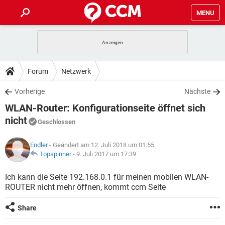
MENU
HOME
SPIELE
STREAMING
TIPPS & TRICKS
Forum
Netzwerk
ANDROID
IOS
SPIELE
STREAMING
DOWNLOADS
Vorherige
Nächste
WINDOWS 10
INSTAGRAM
ANDROID
IOS
WLAN-Router: Konfigurationseite öffnet sich
WHATSAPP
SPIELE
TIKTOK
STREAMING
FORUM
WINDOWS 10
INSTAGRAM
nicht
Geschlossen
FACEBOOK
ANDROID
HARDWARE
IOS
WHATSAPP
SPIELE
TIKTOK
STREAMING
LEXIKON
WINDOWS 10
INSTAGRAM
Endler
- Geändert am 12. Juli 2018 um 01:55
FACEBOOK
ANDROID
HARDWARE
IOS
Topspinner
-
9. Juli 2017 um 17:39
WHATSAPP
SPIELE
TIKTOK
STREAMING
WINDOWS 10
INSTAGRAM
Ich kann die Seite 192.168.0.1 für meinen mobilen WLAN-
FACEBOOK
ANDROID
HARDWARE
IOS
WHATSAPP
TIKTOK
ROUTER nicht mehr öffnen, kommt ccm Seite
WINDOWS 10
INSTAGRAM
FACEBOOK
HARDWARE
Share
WHATSAPP
TIKTOK