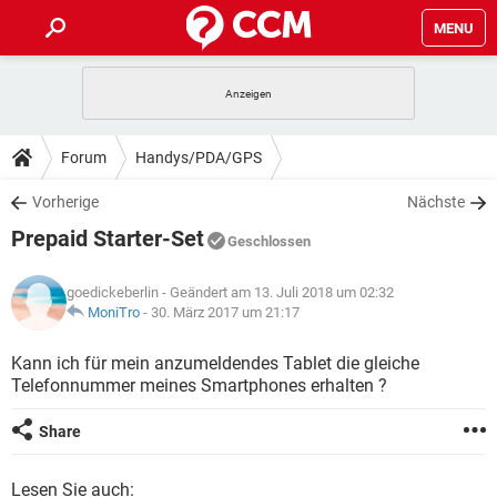
MENU
HOME
SPIELE
STREAMING
TIPPS & TRICKS
Forum
Handys/PDA/GPS
ANDROID
IOS
SPIELE
STREAMING
DOWNLOADS
Vorherige
Nächste
WINDOWS 10
INSTAGRAM
ANDROID
IOS
Prepaid Starter-Set
WHATSAPP
SPIELE
TIKTOK
STREAMING
Geschlossen
FORUM
WINDOWS 10
INSTAGRAM
FACEBOOK
ANDROID
HARDWARE
IOS
goedickeberlin
- Geändert am 13. Juli 2018 um 02:32
WHATSAPP
SPIELE
TIKTOK
STREAMING
LEXIKON
MoniTro
-
30. März 2017 um 21:17
WINDOWS 10
INSTAGRAM
FACEBOOK
ANDROID
HARDWARE
IOS
WHATSAPP
SPIELE
TIKTOK
STREAMING
Kann ich für mein anzumeldendes Tablet die gleiche
WINDOWS 10
INSTAGRAM
Telefonnummer meines Smartphones erhalten ?
FACEBOOK
ANDROID
HARDWARE
IOS
WHATSAPP
TIKTOK
WINDOWS 10
INSTAGRAM
Share
FACEBOOK
HARDWARE
WHATSAPP
TIKTOK
Lesen Sie auch: