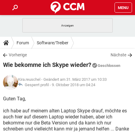
MENU
HOME
SPIELE
STREAMING
TIPPS & TRICKS
Forum
Software/Treiber
ANDROID
IOS
SPIELE
STREAMING
DOWNLOADS
Vorherige
Nächste
WINDOWS 10
INSTAGRAM
ANDROID
IOS
Wie bekomme ich Skype wieder?
WHATSAPP
SPIELE
TIKTOK
STREAMING
Geschlossen
FORUM
WINDOWS 10
INSTAGRAM
FACEBOOK
ANDROID
HARDWARE
IOS
Kira.reuschel
- Geändert am 31. März 2017 um 10:33
WHATSAPP
SPIELE
TIKTOK
STREAMING
LEXIKON
Gesperrt profil -
9. Oktober 2018 um 04:24
WINDOWS 10
INSTAGRAM
FACEBOOK
ANDROID
HARDWARE
IOS
WHATSAPP
SPIELE
TIKTOK
STREAMING
Guten Tag,
WINDOWS 10
INSTAGRAM
FACEBOOK
ANDROID
HARDWARE
IOS
ich habe auf meinem alten Laptop Skype drauf, möchte es
WHATSAPP
TIKTOK
auch hier auf diesem Laptop wieder haben, aber ich
WINDOWS 10
INSTAGRAM
FACEBOOK
HARDWARE
bekomme nur die Beta Version und da kann ich nur
WHATSAPP
TIKTOK
schreiben und vielleicht kann mir ja jemand helfen ... Danke