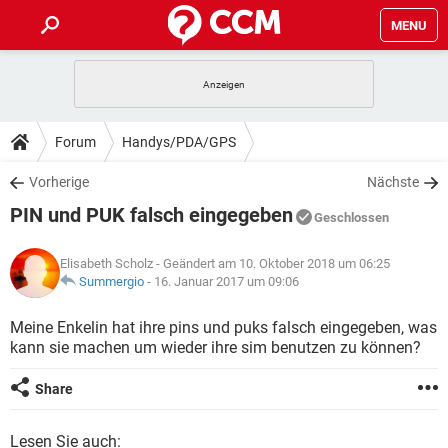
MENU
HOME
SPIELE
STREAMING
TIPPS & TRICKS
Forum
Handys/PDA/GPS
ANDROID
IOS
SPIELE
STREAMING
DOWNLOADS
Vorherige
Nächste
WINDOWS 10
INSTAGRAM
ANDROID
IOS
PIN und PUK falsch eingegeben
WHATSAPP
SPIELE
TIKTOK
STREAMING
Geschlossen
FORUM
WINDOWS 10
INSTAGRAM
FACEBOOK
ANDROID
HARDWARE
IOS
Elisabeth Scholz
- Geändert am 10. Oktober 2018 um 06:25
WHATSAPP
SPIELE
TIKTOK
STREAMING
LEXIKON
Summergio
-
16. Januar 2017 um 09:06
WINDOWS 10
INSTAGRAM
FACEBOOK
ANDROID
HARDWARE
IOS
WHATSAPP
SPIELE
TIKTOK
STREAMING
Meine Enkelin hat ihre pins und puks falsch eingegeben, was
WINDOWS 10
INSTAGRAM
kann sie machen um wieder ihre sim benutzen zu können?
FACEBOOK
ANDROID
HARDWARE
IOS
WHATSAPP
TIKTOK
WINDOWS 10
INSTAGRAM
Share
FACEBOOK
HARDWARE
WHATSAPP
TIKTOK
Lesen Sie auch: