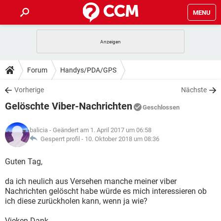
MENU
HOME
SPIELE
STREAMING
TIPPS & TRICKS
Forum
Handys/PDA/GPS
ANDROID
IOS
SPIELE
STREAMING
DOWNLOADS
Vorherige
Nächste
WINDOWS 10
INSTAGRAM
ANDROID
IOS
Gelöschte Viber-Nachrichten
WHATSAPP
SPIELE
TIKTOK
STREAMING
Geschlossen
FORUM
WINDOWS 10
INSTAGRAM
FACEBOOK
ANDROID
HARDWARE
IOS
balicia
- Geändert am 1. April 2017 um 06:58
WHATSAPP
SPIELE
TIKTOK
STREAMING
LEXIKON
Gesperrt profil -
10. Oktober 2018 um 08:36
WINDOWS 10
INSTAGRAM
FACEBOOK
ANDROID
HARDWARE
IOS
WHATSAPP
SPIELE
TIKTOK
STREAMING
Guten Tag,
WINDOWS 10
INSTAGRAM
FACEBOOK
ANDROID
HARDWARE
IOS
da ich neulich aus Versehen manche meiner viber
WHATSAPP
TIKTOK
Nachrichten gelöscht habe würde es mich interessieren ob
WINDOWS 10
INSTAGRAM
FACEBOOK
HARDWARE
ich diese zurückholen kann, wenn ja wie?
WHATSAPP
TIKTOK
Vieken Dank