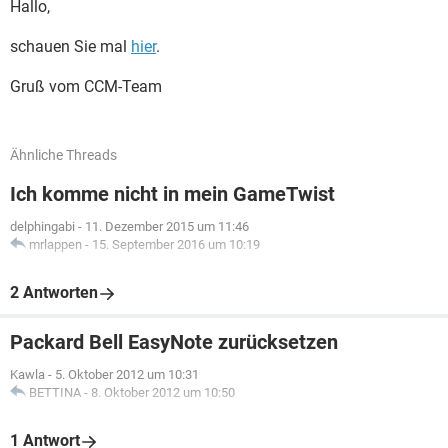
Hallo,
schauen Sie mal
hier
.
Gruß vom CCM-Team
Ähnliche Threads
Ich komme nicht in mein GameTwist
delphingabi
-
11. Dezember 2015 um 11:46
mrlappen
-
15. September 2016 um 10:19
2 Antworten
Packard Bell EasyNote zurücksetzen
Kawla
-
5. Oktober 2012 um 10:31
BETTINA
-
8. Oktober 2012 um 10:50
1 Antwort