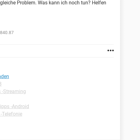
s gleiche Problem. Was kann ich noch tun? Helfen
2840.87
nden
B
 -Streaming
ipps -Android
 -Telefonie