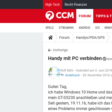
High-Tech
Recht-Finanzen
FORUM
TIPPS & 
SPIELE
STREAMING
ANDROID
IOS
WIND
Forum
Handys/PDA/GPS
Vorherige
Handy mit PC verbinden
Ge
Rolf Bähr
- Geändert am 3. Juni 201
dudelsack
-
28. November 2016 
Guten Tag,
ich habe Windows 10 Home und das ak
mein GT-S5230 anschließen und mei
Seit gestern, 19.11.16, habe ich da
eines Problems immer geschlossen wi