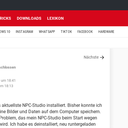
TRICKS
DOWNLOADS
LEXIKON
OWS 10
INSTAGRAM
WHATSAPP
TIKTOK
FACEBOOK
HARDWARE
Nächste
schlossen
9 um 18:41
um 18:13
tuellste NPC-Studio installiert. Bisher konnte ich
ne Bilder und Daten auf dem Computer speichern.
s Problem, das mein NPC-Studio beim Start wegen
rd. Ich habe es deinstalliert, neu runtergeladen