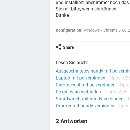
und installiert, aber immer noch da
Sie mir bitte, wenn sie können.
Danke
Konfiguration:
Windows / Chrome 54.0.
Share
Lesen Sie auch:
Ausgeschaltetes handy mit pc verbi
Laptop mit pc verbinden
-
Tipps -US
Chromecast mit pc verbinden
-
Tipps
Pc mit wlan verbinden
-
Tipps -WiFi
Smartwatch mit handy verbinden
-
T
Drucker mit handy verbinden
-
Tipps
2 Antworten