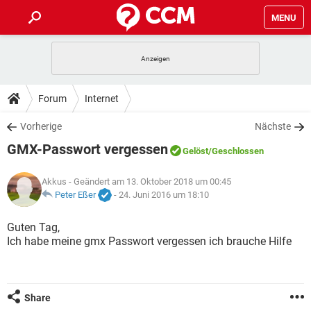
MENU
HOME
SPIELE
STREAMING
TIPPS & TRICKS
Forum
Internet
ANDROID
IOS
SPIELE
STREAMING
DOWNLOADS
Vorherige
Nächste
WINDOWS 10
INSTAGRAM
ANDROID
IOS
GMX-Passwort vergessen
WHATSAPP
SPIELE
TIKTOK
STREAMING
Gelöst
/Geschlossen
FORUM
WINDOWS 10
INSTAGRAM
FACEBOOK
ANDROID
HARDWARE
IOS
Akkus
- Geändert am 13. Oktober 2018 um 00:45
WHATSAPP
SPIELE
TIKTOK
STREAMING
LEXIKON
Peter Eßer
-
24. Juni 2016 um 18:10
WINDOWS 10
INSTAGRAM
FACEBOOK
ANDROID
HARDWARE
IOS
WHATSAPP
SPIELE
TIKTOK
STREAMING
Guten Tag,
WINDOWS 10
INSTAGRAM
Ich habe meine gmx Passwort vergessen ich brauche Hilfe
FACEBOOK
ANDROID
HARDWARE
IOS
WHATSAPP
TIKTOK
WINDOWS 10
INSTAGRAM
FACEBOOK
HARDWARE
WHATSAPP
TIKTOK
Share