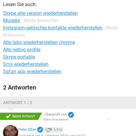
FACEBOOK
HARDWARE
Lesen Sie auch:
Skype alte version wiederherstellen
Mureike
- Beste Antworten
Instagram gelöschte kontakte wiederherstellen
- Beste
Antworten
Alte tabs wiederherstellen chrome
Alte netlog profile
Skype portable
Sms wiederherstellen
Safari app wiederherstellen
2 Antworten
ANTWORT 1 / 2
Überprüft von
Beste Antwort
Silke Grasreiner
Peter Eßer
6.915
Geändert am 6. Oktober 2019 um 04:57