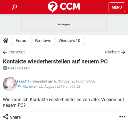
MENU
HOME
SPIELE
STREAMING
TIPPS & TRICKS
Forum
Windows
Windows 10
ANDROID
IOS
SPIELE
STREAMING
DOWNLOADS
Vorherige
Nächste
WINDOWS 10
INSTAGRAM
ANDROID
IOS
Kontakte wiederherstellen auf neuem PC
WHATSAPP
SPIELE
TIKTOK
STREAMING
FORUM
WINDOWS 10
INSTAGRAM
Geschlossen
FACEBOOK
ANDROID
HARDWARE
IOS
WHATSAPP
SPIELE
TIKTOK
STREAMING
LEXIKON
WINDOWS 10
Frajutt1
- Geändert am 6. Oktober 2019 um 04:56
INSTAGRAM
FACEBOOK
ANDROID
HARDWARE
IOS
Mureike
-
22. August 2016 um 09:52
WHATSAPP
SPIELE
TIKTOK
STREAMING
WINDOWS 10
INSTAGRAM
Wie kann ich Kontakte wiederherstellen von alter Version auf
FACEBOOK
ANDROID
HARDWARE
IOS
neuem PC?
WHATSAPP
TIKTOK
WINDOWS 10
INSTAGRAM
FACEBOOK
HARDWARE
Share
WHATSAPP
TIKTOK