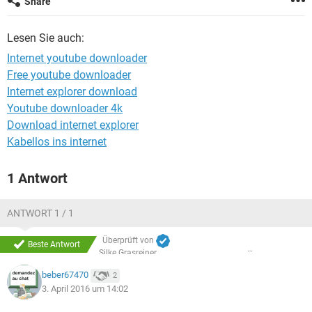
Share
FACEBOOK
HARDWARE
Lesen Sie auch:
Internet youtube downloader
Free youtube downloader
Internet explorer download
Youtube downloader 4k
Download internet explorer
Kabellos ins internet
1 Antwort
ANTWORT 1 / 1
Überprüft von
Beste Antwort
Silke Grasreiner
beber67470
2
3. April 2016 um 14:02