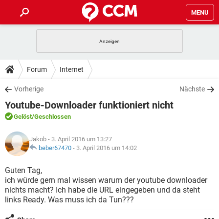
MENU
HOME
SPIELE
STREAMING
TIPPS & TRICKS
Forum
Internet
ANDROID
IOS
SPIELE
STREAMING
DOWNLOADS
Vorherige
Nächste
WINDOWS 10
INSTAGRAM
ANDROID
IOS
Youtube-Downloader funktioniert nicht
WHATSAPP
SPIELE
TIKTOK
STREAMING
FORUM
WINDOWS 10
INSTAGRAM
Gelöst
/Geschlossen
FACEBOOK
ANDROID
HARDWARE
IOS
WHATSAPP
SPIELE
TIKTOK
STREAMING
LEXIKON
WINDOWS 10
Jakob
- 3. April 2016 um 13:27
INSTAGRAM
FACEBOOK
ANDROID
HARDWARE
IOS
beber67470
-
3. April 2016 um 14:02
WHATSAPP
SPIELE
TIKTOK
STREAMING
WINDOWS 10
INSTAGRAM
Guten Tag,
FACEBOOK
ANDROID
HARDWARE
IOS
ich würde gern mal wissen warum der youtube downloader
WHATSAPP
TIKTOK
nichts macht? Ich habe die URL eingegeben und da steht
WINDOWS 10
INSTAGRAM
FACEBOOK
HARDWARE
links Ready. Was muss ich da Tun???
WHATSAPP
TIKTOK