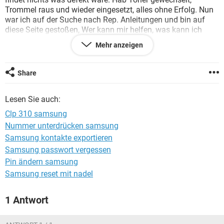
FACEBOOK
HARDWARE
Trommel raus und wieder eingesetzt, alles ohne Erfolg. Nun
war ich auf der Suche nach Rep. Anleitungen und bin auf
diese Seite gestoßen, Wer kann mir helfen, was kann ich
tun?
Mehr anzeigen
Danke im Vorraus
Peter
Share
Lesen Sie auch:
Clp 310 samsung
Nummer unterdrücken samsung
Samsung kontakte exportieren
Samsung passwort vergessen
Pin ändern samsung
Samsung reset mit nadel
1 Antwort