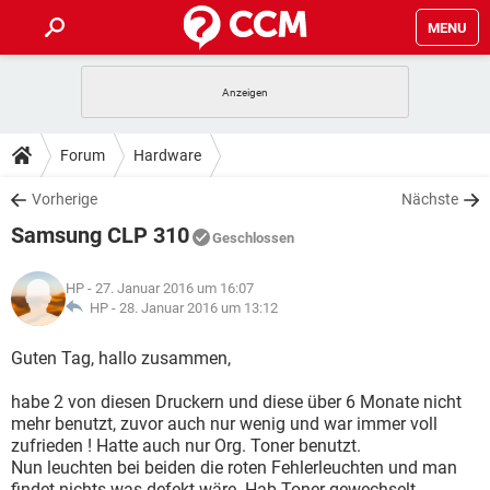
MENU
HOME
SPIELE
STREAMING
TIPPS & TRICKS
Forum
Hardware
ANDROID
IOS
SPIELE
STREAMING
DOWNLOADS
Vorherige
Nächste
WINDOWS 10
INSTAGRAM
ANDROID
IOS
Samsung CLP 310
WHATSAPP
SPIELE
TIKTOK
STREAMING
Geschlossen
FORUM
WINDOWS 10
INSTAGRAM
FACEBOOK
ANDROID
HARDWARE
IOS
HP
- 27. Januar 2016 um 16:07
WHATSAPP
SPIELE
TIKTOK
STREAMING
LEXIKON
HP -
28. Januar 2016 um 13:12
WINDOWS 10
INSTAGRAM
FACEBOOK
ANDROID
HARDWARE
IOS
WHATSAPP
SPIELE
TIKTOK
STREAMING
Guten Tag, hallo zusammen,
WINDOWS 10
INSTAGRAM
FACEBOOK
ANDROID
HARDWARE
IOS
habe 2 von diesen Druckern und diese über 6 Monate nicht
WHATSAPP
TIKTOK
mehr benutzt, zuvor auch nur wenig und war immer voll
WINDOWS 10
INSTAGRAM
FACEBOOK
HARDWARE
zufrieden ! Hatte auch nur Org. Toner benutzt.
WHATSAPP
TIKTOK
Nun leuchten bei beiden die roten Fehlerleuchten und man
findet nichts was defekt wäre. Hab Toner gewechselt,