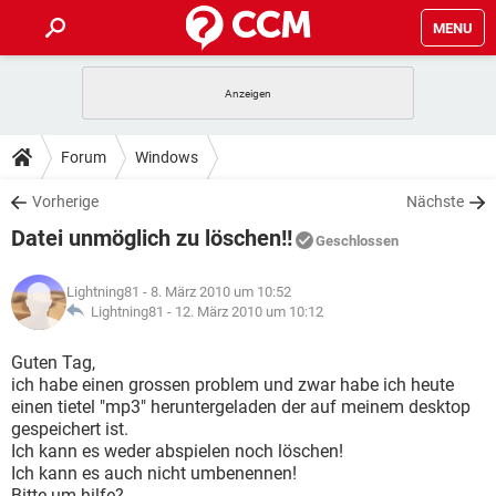
MENU
HOME
SPIELE
STREAMING
TIPPS & TRICKS
Forum
Windows
ANDROID
IOS
SPIELE
STREAMING
DOWNLOADS
Vorherige
Nächste
WINDOWS 10
INSTAGRAM
ANDROID
IOS
Datei unmöglich zu löschen!!
WHATSAPP
SPIELE
TIKTOK
STREAMING
Geschlossen
FORUM
WINDOWS 10
INSTAGRAM
FACEBOOK
ANDROID
HARDWARE
IOS
Lightning81
- 8. März 2010 um 10:52
WHATSAPP
SPIELE
TIKTOK
STREAMING
LEXIKON
Lightning81 -
12. März 2010 um 10:12
WINDOWS 10
INSTAGRAM
FACEBOOK
ANDROID
HARDWARE
IOS
WHATSAPP
SPIELE
TIKTOK
STREAMING
Guten Tag,
WINDOWS 10
INSTAGRAM
ich habe einen grossen problem und zwar habe ich heute
FACEBOOK
ANDROID
HARDWARE
IOS
einen tietel "mp3" heruntergeladen der auf meinem desktop
WHATSAPP
TIKTOK
gespeichert ist.
WINDOWS 10
INSTAGRAM
FACEBOOK
HARDWARE
Ich kann es weder abspielen noch löschen!
WHATSAPP
TIKTOK
Ich kann es auch nicht umbenennen!
Bitte um hilfe?