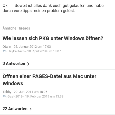
Ok !!!!! Soweit ist alles dank euch gut gelaufen und habe
durch eure tipps meinen problem gelöst.
Ähnliche Threads
Wie lassen sich PKG unter Windows öffnen?
Otwin
-
26. Januar 2012 um 17:03
HaykelTech
-
18. April 2019 um 18:07
3 Antworten
Öffnen einer PAGES-Datei aus Mac unter
Windows
Tobby
-
22. Juni 2011 um 10:26
Gast-2019
-
19. Februar 2019 um 13:38
22 Antworten