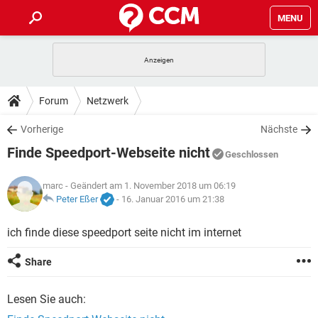
MENU
HOME
SPIELE
STREAMING
TIPPS & TRICKS
Forum
Netzwerk
ANDROID
IOS
SPIELE
STREAMING
DOWNLOADS
Vorherige
Nächste
WINDOWS 10
INSTAGRAM
ANDROID
IOS
Finde Speedport-Webseite nicht
WHATSAPP
SPIELE
TIKTOK
STREAMING
Geschlossen
FORUM
WINDOWS 10
INSTAGRAM
FACEBOOK
ANDROID
HARDWARE
IOS
marc
- Geändert am 1. November 2018 um 06:19
WHATSAPP
SPIELE
TIKTOK
STREAMING
LEXIKON
Peter Eßer
-
16. Januar 2016 um 21:38
WINDOWS 10
INSTAGRAM
FACEBOOK
ANDROID
HARDWARE
IOS
WHATSAPP
SPIELE
TIKTOK
STREAMING
ich finde diese speedport seite nicht im internet
WINDOWS 10
INSTAGRAM
FACEBOOK
ANDROID
HARDWARE
IOS
Share
WHATSAPP
TIKTOK
WINDOWS 10
INSTAGRAM
FACEBOOK
HARDWARE
Lesen Sie auch:
WHATSAPP
TIKTOK