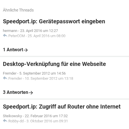
Ähnliche Threads
Speedport.ip: Gerätepasswort eingeben
hermann
-
23. April 2016 um 12:27
PeterCCM
-
25. April 2016 um 08:00
1 Antwort
Desktop-Verknüpfung für eine Webseite
Fremder
-
5. September 2012 um 14:56
Fremder
-
10. September 2012 um 13:18
3 Antworten
Speedport.ip: Zugriff auf Router ohne Internet
Steikowsky
-
22. Februar 2016 um 17:32
Robby-dd
-
3. Oktober 2016 um 09:31