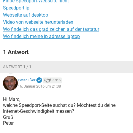
Finde Speedport-Webseite nicht
FACEBOOK
HARDWARE
Speedport ip
Webseite auf desktop
Video von webseite herunterladen
Wo finde ich das grad zeichen auf der tastatur
Wo finde ich meine ip adresse laptop
1 Antwort
ANTWORT 1 / 1
Peter Eßer
6.915
16. Januar 2016 um 21:38
Hi Marc,
welche Speedport-Seite suchst du? Möchtest du deine
Internet-Geschwindigkeit messen?
Gruß
Peter