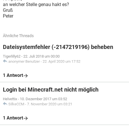
an welcher Stelle genau hakt es?
Gruß
Peter
Ähnliche Threads
Dateisystemfehler (-2147219196) beheben
Tigerlilly62
-
22. Juli 2018 um 00:00
anonymer Benutzer
-
22. April 2020 um 17:52
1 Antwort
Login bei Minecraft.net nicht möglich
Helvettix
-
10. Dezember 2017 um 03:52
SilkeCCM
-
7. November 2020 um 03:21
1 Antwort