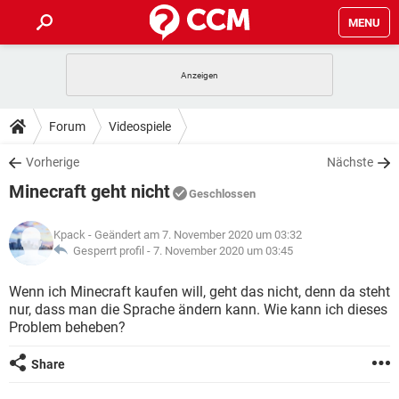
MENU
HOME
SPIELE
STREAMING
TIPPS & TRICKS
Forum
Videospiele
ANDROID
IOS
SPIELE
STREAMING
DOWNLOADS
Vorherige
Nächste
WINDOWS 10
INSTAGRAM
ANDROID
IOS
Minecraft geht nicht
WHATSAPP
SPIELE
TIKTOK
STREAMING
Geschlossen
FORUM
WINDOWS 10
INSTAGRAM
FACEBOOK
ANDROID
HARDWARE
IOS
Kpack
- Geändert am 7. November 2020 um 03:32
WHATSAPP
SPIELE
TIKTOK
STREAMING
LEXIKON
Gesperrt profil -
7. November 2020 um 03:45
WINDOWS 10
INSTAGRAM
FACEBOOK
ANDROID
HARDWARE
IOS
WHATSAPP
SPIELE
TIKTOK
STREAMING
Wenn ich Minecraft kaufen will, geht das nicht, denn da steht
WINDOWS 10
INSTAGRAM
nur, dass man die Sprache ändern kann. Wie kann ich dieses
FACEBOOK
ANDROID
HARDWARE
IOS
Problem beheben?
WHATSAPP
TIKTOK
WINDOWS 10
INSTAGRAM
FACEBOOK
HARDWARE
Share
WHATSAPP
TIKTOK