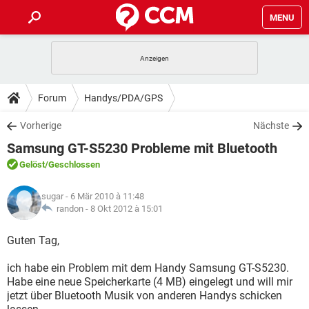
MENU
HOME
SPIELE
STREAMING
TIPPS & TRICKS
Forum
Handys/PDA/GPS
ANDROID
IOS
SPIELE
STREAMING
DOWNLOADS
Vorherige
Nächste
WINDOWS 10
INSTAGRAM
ANDROID
IOS
Samsung GT-S5230 Probleme mit Bluetooth
WHATSAPP
SPIELE
TIKTOK
STREAMING
FORUM
WINDOWS 10
INSTAGRAM
Gelöst
/Geschlossen
FACEBOOK
ANDROID
HARDWARE
IOS
WHATSAPP
SPIELE
TIKTOK
STREAMING
LEXIKON
WINDOWS 10
sugar
- 6 Mär 2010 à 11:48
INSTAGRAM
FACEBOOK
ANDROID
HARDWARE
IOS
randon -
8 Okt 2012 à 15:01
WHATSAPP
SPIELE
TIKTOK
STREAMING
WINDOWS 10
INSTAGRAM
Guten Tag,
FACEBOOK
ANDROID
HARDWARE
IOS
WHATSAPP
TIKTOK
ich habe ein Problem mit dem Handy Samsung GT-S5230.
WINDOWS 10
INSTAGRAM
FACEBOOK
HARDWARE
Habe eine neue Speicherkarte (4 MB) eingelegt und will mir
WHATSAPP
TIKTOK
jetzt über Bluetooth Musik von anderen Handys schicken