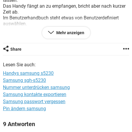
lassen.
FACEBOOK
HARDWARE
Das Handy fängt an zu empfangen, bricht aber nach kurzer
Zeit ab.
Im Benutzerhandbuch steht etwas von Benutzerdefiniert
auswählen.
Wo kann ich diese Funktion anwählen? Oder die
Mehr anzeigen
Sichtbarkeitsdauer von Bluetooth erweitern?
Share
Konfiguration:
Windows XP / Internet Explorer 6.0
Lesen Sie auch:
Handys samsung s5230
Samsung sgh-s5230
Nummer unterdrücken samsung
Samsung kontakte exportieren
Samsung passwort vergessen
Pin ändern samsung
9 Antworten