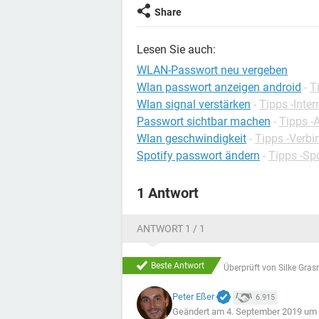
Share
Lesen Sie auch:
WLAN-Passwort neu vergeben
Wlan passwort anzeigen android
-
T
Wlan signal verstärken
-
Tipps -Inter
Passwort sichtbar machen
-
Tipps -
Wlan geschwindigkeit
-
Tipps -Verb
Spotify passwort ändern
-
Tipps -Spo
1 Antwort
ANTWORT 1 / 1
Beste Antwort
Überprüft von
Silke Gras
Peter Eßer
6.915
Geändert am 4. September 2019 um 