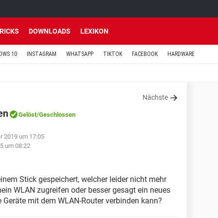
TRICKS
DOWNLOADS
LEXIKON
OWS 10
INSTAGRAM
WHATSAPP
TIKTOK
FACEBOOK
HARDWARE
Nächste
en
Gelöst
/Geschlossen
r 2019 um 17:05
5 um 08:22
em Stick gespeichert, welcher leider nicht mehr
f mein WLAN zugreifen oder besser gesagt ein neues
ue Geräte mit dem WLAN-Router verbinden kann?