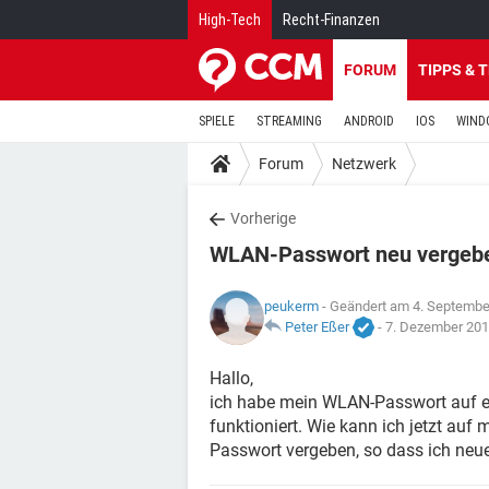
High-Tech
Recht-Finanzen
FORUM
TIPPS & 
SPIELE
STREAMING
ANDROID
IOS
WIND
Forum
Netzwerk
Vorherige
WLAN-Passwort neu vergeb
peukerm
- Geändert am 4. Septembe
Peter Eßer
-
7. Dezember 201
Hallo,
ich habe mein WLAN-Passwort auf ein
funktioniert. Wie kann ich jetzt au
Passwort vergeben, so dass ich ne