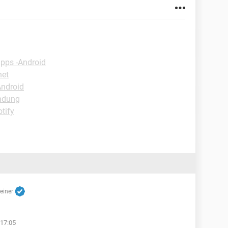
ipps -Android
net
Android
indung
tify
reiner
17:05