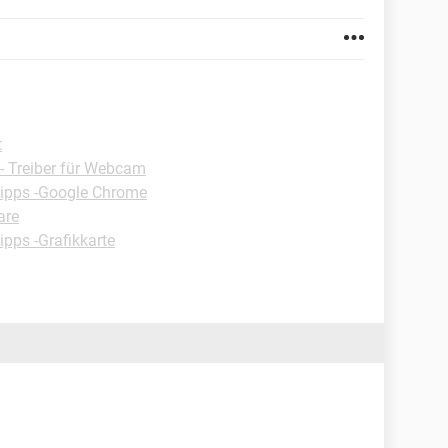
t
- Treiber für Webcam
ipps -Google Chrome
are
ipps -Grafikkarte