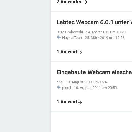
2 Antworten
Labtec Webcam 6.0.1 unter W
Dr.M.Grabowski
-
24. März 2019 um 13:23
HaykelTech
-
25. März 2019 um 15:58
1 Antwort
Eingebaute Webcam einscha
aha
-
10. August 2011 um 15:41
pico.l
-
10. August 2011 um 23:59
1 Antwort