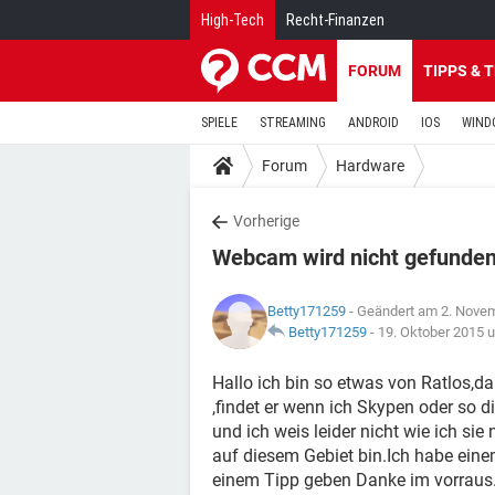
High-Tech
Recht-Finanzen
FORUM
TIPPS & 
SPIELE
STREAMING
ANDROID
IOS
WIND
Forum
Hardware
Vorherige
Webcam wird nicht gefunde
Betty171259
- Geändert am 2. Nove
Betty171259
-
19. Oktober 2015 
Hallo ich bin so etwas von Ratlos,
,findet er wenn ich Skypen oder s
und ich weis leider nicht wie ich sie
auf diesem Gebiet bin.Ich habe eine
einem Tipp geben Danke im vorraus