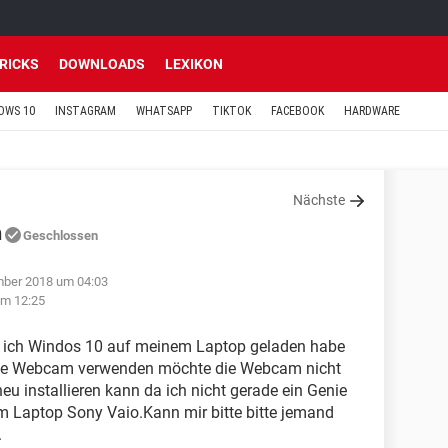
TRICKS
DOWNLOADS
LEXIKON
OWS 10
INSTAGRAM
WHATSAPP
TIKTOK
FACEBOOK
HARDWARE
Nächste
n
Geschlossen
mber 2018 um 04:03
um 12:25
da ich Windos 10 auf meinem Laptop geladen habe
o die Webcam verwenden möchte die Webcam nicht
 neu installieren kann da ich nicht gerade ein Genie
m Laptop Sony Vaio.Kann mir bitte bitte jemand
.