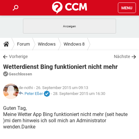
MENU
HOME
SPIELE
STREAMING
TIPPS & TRICKS
Forum
Windows
Windows 8
ANDROID
IOS
SPIELE
STREAMING
DOWNLOADS
Vorherige
Nächste
WINDOWS 10
INSTAGRAM
ANDROID
IOS
Wetterdienst Bing funktioniert nicht mehr
WHATSAPP
SPIELE
TIKTOK
STREAMING
FORUM
WINDOWS 10
INSTAGRAM
Geschlossen
FACEBOOK
ANDROID
HARDWARE
IOS
WHATSAPP
SPIELE
TIKTOK
STREAMING
LEXIKON
de-nothi
- 26. September 2015 um 09:13
WINDOWS 10
INSTAGRAM
FACEBOOK
ANDROID
HARDWARE
IOS
Peter Eßer
-
28. September 2015 um 16:30
WHATSAPP
SPIELE
TIKTOK
STREAMING
WINDOWS 10
INSTAGRAM
Guten Tag,
FACEBOOK
ANDROID
HARDWARE
IOS
Meine Wetter App Bing funktioniert nicht mehr (seit heute
WHATSAPP
TIKTOK
)mi dem hinweis ich soll mich an Administrator
WINDOWS 10
INSTAGRAM
FACEBOOK
HARDWARE
wenden.Danke
WHATSAPP
TIKTOK