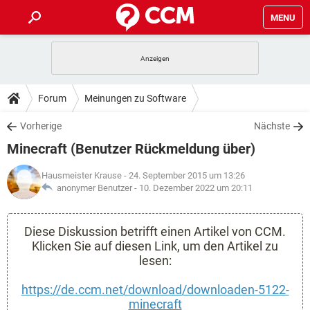
MENU
HOME
SPIELE
STREAMING
TIPPS & TRICKS
Forum
Meinungen zu Software
ANDROID
IOS
SPIELE
STREAMING
DOWNLOADS
Vorherige
Nächste
WINDOWS 10
INSTAGRAM
ANDROID
IOS
Minecraft (Benutzer Rückmeldung über)
WHATSAPP
SPIELE
TIKTOK
STREAMING
FORUM
WINDOWS 10
INSTAGRAM
FACEBOOK
ANDROID
HARDWARE
IOS
Hausmeister Krause
- 24. September 2015 um 13:26
WHATSAPP
SPIELE
TIKTOK
STREAMING
anonymer Benutzer -
10. Dezember 2022 um 20:11
LEXIKON
WINDOWS 10
INSTAGRAM
FACEBOOK
ANDROID
HARDWARE
IOS
WHATSAPP
SPIELE
TIKTOK
STREAMING
Diese Diskussion betrifft einen Artikel von CCM.
WINDOWS 10
INSTAGRAM
FACEBOOK
ANDROID
Klicken Sie auf diesen Link, um den Artikel zu
HARDWARE
IOS
WHATSAPP
TIKTOK
lesen:
WINDOWS 10
INSTAGRAM
FACEBOOK
HARDWARE
https://de.ccm.net/download/downloaden-5122-
WHATSAPP
TIKTOK
minecraft