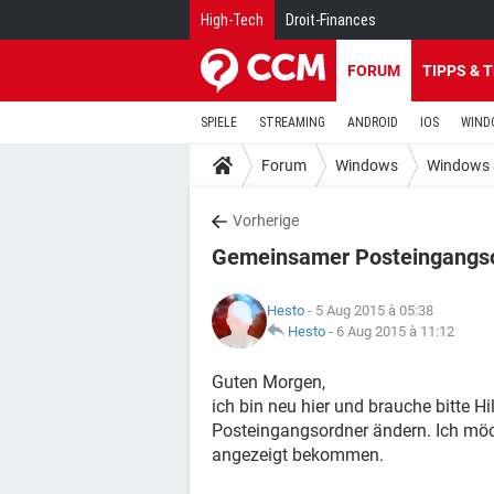
High-Tech
Droit-Finances
FORUM
TIPPS & 
SPIELE
STREAMING
ANDROID
IOS
WIND
Forum
Windows
Windows 
Vorherige
Gemeinsamer Posteingangs
Hesto
- 5 Aug 2015 à 05:38
Hesto
-
6 Aug 2015 à 11:12
Guten Morgen,
ich bin neu hier und brauche bitte Hi
Posteingangsordner ändern. Ich möc
angezeigt bekommen.