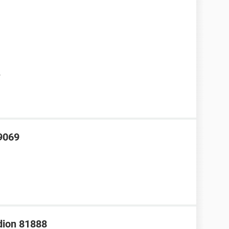
7
 9069
dion 81888