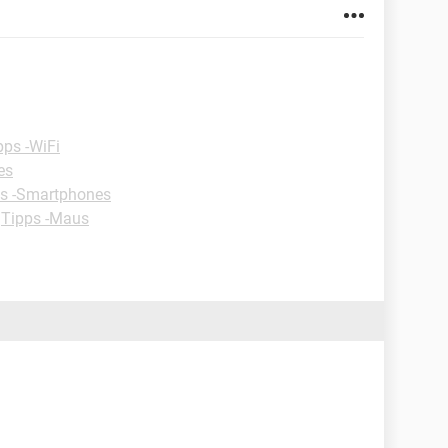
pps -WiFi
es
s -Smartphones
-
Tipps -Maus