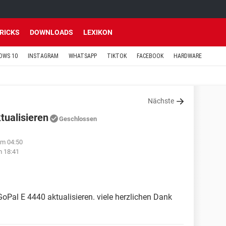
TRICKS
DOWNLOADS
LEXIKON
OWS 10
INSTAGRAM
WHATSAPP
TIKTOK
FACEBOOK
HARDWARE
Nächste
tualisieren
Geschlossen
um 04:50
m 18:41
Pal E 4440 aktualisieren. viele herzlichen Dank