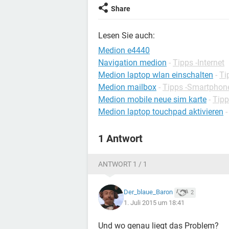
Share
Lesen Sie auch:
Medion e4440
Navigation medion
-
Tipps -Internet
Medion laptop wlan einschalten
-
Ti
Medion mailbox
-
Tipps -Smartphon
Medion mobile neue sim karte
-
Tipp
Medion laptop touchpad aktivieren
1 Antwort
ANTWORT 1 / 1
Der_blaue_Baron
2
1. Juli 2015 um 18:41
Und wo genau liegt das Problem?