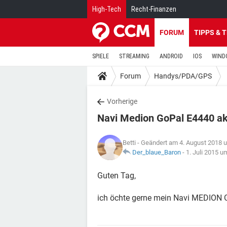
High-Tech
Recht-Finanzen
FORUM
TIPPS & 
SPIELE
STREAMING
ANDROID
IOS
WIND
Forum
Handys/PDA/GPS
Vorherige
Navi Medion GoPal E4440 ak
Betti
- Geändert am 4. August 2018 
Der_blaue_Baron
-
1. Juli 2015 u
Guten Tag,
ich öchte gerne mein Navi MEDION Go