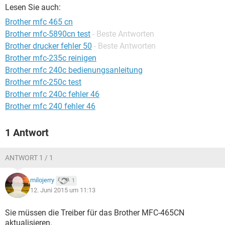
FACEBOOK
HARDWARE
Lesen Sie auch:
Brother mfc 465 cn
Brother mfc-5890cn test
- Beste Antworten
Brother drucker fehler 50
- Beste Antworten
Brother mfc-235c reinigen
Brother mfc 240c bedienungsanleitung
Brother mfc-250c test
Brother mfc 240c fehler 46
Brother mfc 240 fehler 46
1 Antwort
ANTWORT 1 / 1
milojerry
1
12. Juni 2015 um 11:13
Sie müssen die Treiber für das Brother MFC-465CN
aktualisieren.