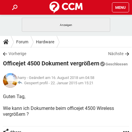
MENU
HOME
SPIELE
STREAMING
TIPPS & TRICKS
Forum
Hardware
ANDROID
IOS
SPIELE
STREAMING
DOWNLOADS
Vorherige
Nächste
WINDOWS 10
INSTAGRAM
ANDROID
IOS
Officejet 4500 Dokument vergrößern
WHATSAPP
SPIELE
TIKTOK
STREAMING
Geschlossen
FORUM
WINDOWS 10
INSTAGRAM
FACEBOOK
ANDROID
HARDWARE
IOS
harry
- Geändert am 16. August 2018 um 04:58
WHATSAPP
SPIELE
TIKTOK
STREAMING
LEXIKON
Gesperrt profil -
22. Januar 2015 um 15:21
WINDOWS 10
INSTAGRAM
FACEBOOK
ANDROID
HARDWARE
IOS
WHATSAPP
SPIELE
TIKTOK
STREAMING
Guten Tag,
WINDOWS 10
INSTAGRAM
FACEBOOK
ANDROID
HARDWARE
IOS
Wie kann ich Dokumente beim officejet 4500 Wireless
WHATSAPP
TIKTOK
vergrößern ?
WINDOWS 10
INSTAGRAM
FACEBOOK
HARDWARE
WHATSAPP
TIKTOK