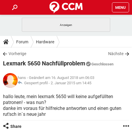
MENU
HOME
SPIELE
STREAMING
TIPPS & TRICKS
Forum
Hardware
ANDROID
IOS
SPIELE
STREAMING
DOWNLOADS
Vorherige
Nächste
WINDOWS 10
INSTAGRAM
ANDROID
IOS
Lexmark 5650 Nachfüllproblem
WHATSAPP
SPIELE
TIKTOK
STREAMING
Geschlossen
FORUM
WINDOWS 10
INSTAGRAM
FACEBOOK
ANDROID
HARDWARE
IOS
hans
- Geändert am 16. August 2018 um 06:03
WHATSAPP
SPIELE
TIKTOK
STREAMING
LEXIKON
Gesperrt profil -
2. Januar 2015 um 14:45
WINDOWS 10
INSTAGRAM
FACEBOOK
ANDROID
HARDWARE
IOS
WHATSAPP
SPIELE
TIKTOK
STREAMING
hallo leute, mein lexmark 5650 will keine aufgefüllten
WINDOWS 10
INSTAGRAM
patronen! - was nun?
FACEBOOK
ANDROID
HARDWARE
IOS
danke im voraus für hilfreiche antworten und einen guten
WHATSAPP
TIKTOK
rut'sch in`s neue jahr
WINDOWS 10
INSTAGRAM
FACEBOOK
HARDWARE
WHATSAPP
TIKTOK
Share