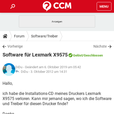
MENU
HOME
SPIELE
STREAMING
TIPPS & TRICKS
Forum
Software/Treiber
ANDROID
IOS
SPIELE
STREAMING
DOWNLOADS
Vorherige
Nächste
WINDOWS 10
INSTAGRAM
ANDROID
IOS
Software für Lexmark X9575
WHATSAPP
SPIELE
TIKTOK
STREAMING
Gelöst
/Geschlossen
FORUM
WINDOWS 10
INSTAGRAM
FACEBOOK
ANDROID
HARDWARE
IOS
DiDu
- Geändert am 6. Oktober 2019 um 05:42
WHATSAPP
SPIELE
TIKTOK
STREAMING
LEXIKON
DiDu -
3. Oktober 2012 um 14:31
WINDOWS 10
INSTAGRAM
FACEBOOK
ANDROID
HARDWARE
IOS
WHATSAPP
SPIELE
TIKTOK
STREAMING
Hallo,
WINDOWS 10
INSTAGRAM
FACEBOOK
ANDROID
HARDWARE
IOS
ich habe die Installations-CD meines Druckers Lexmark
WHATSAPP
TIKTOK
X9575 verloren. Kann mir jemand sagen, wo ich die Software
WINDOWS 10
INSTAGRAM
FACEBOOK
HARDWARE
und Treiber für diesen Drucker finde?
WHATSAPP
TIKTOK
Danke