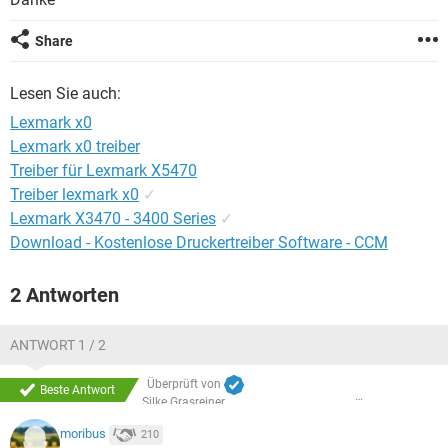
FACEBOOK
HARDWARE
Share
Lesen Sie auch:
Lexmark x0
Lexmark x0 treiber
Treiber für Lexmark X5470
Treiber lexmark x0
✓
Lexmark X3470 - 3400 Series
✓
Download - Kostenlose Druckertreiber Software - CCM
2 Antworten
ANTWORT 1 / 2
Überprüft von
Beste Antwort
Silke Grasreiner
moribus
210