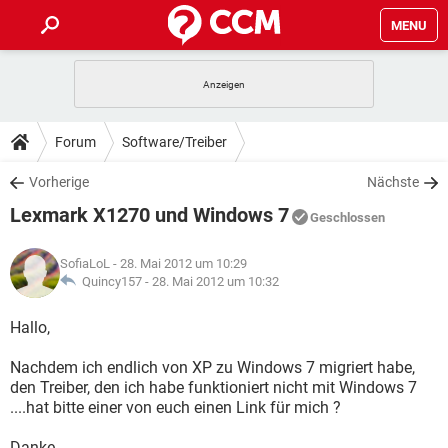
MENU
HOME
SPIELE
STREAMING
TIPPS & TRICKS
Forum
Software/Treiber
ANDROID
IOS
SPIELE
STREAMING
DOWNLOADS
Vorherige
Nächste
WINDOWS 10
INSTAGRAM
ANDROID
IOS
Lexmark X1270 und Windows 7
WHATSAPP
SPIELE
TIKTOK
STREAMING
Geschlossen
FORUM
WINDOWS 10
INSTAGRAM
FACEBOOK
ANDROID
HARDWARE
IOS
SofiaLoL
- 28. Mai 2012 um 10:29
WHATSAPP
SPIELE
TIKTOK
STREAMING
LEXIKON
Quincy157 -
28. Mai 2012 um 10:32
WINDOWS 10
INSTAGRAM
FACEBOOK
ANDROID
HARDWARE
IOS
WHATSAPP
SPIELE
TIKTOK
STREAMING
Hallo,
WINDOWS 10
INSTAGRAM
FACEBOOK
ANDROID
HARDWARE
IOS
Nachdem ich endlich von XP zu Windows 7 migriert habe,
WHATSAPP
TIKTOK
den Treiber, den ich habe funktioniert nicht mit Windows 7
WINDOWS 10
INSTAGRAM
FACEBOOK
HARDWARE
....hat bitte einer von euch einen Link für mich ?
WHATSAPP
TIKTOK
Danke