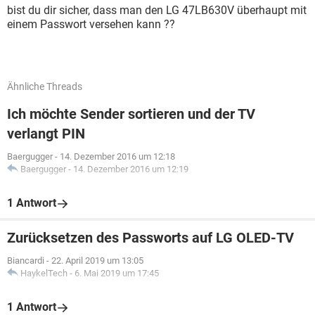
bist du dir sicher, dass man den LG 47LB630V überhaupt mit
einem Passwort versehen kann ??
Ähnliche Threads
Ich möchte Sender sortieren und der TV
verlangt PIN
Baergugger
-
14. Dezember 2016 um 12:18
Baergugger
-
14. Dezember 2016 um 12:19
1 Antwort
Zurücksetzen des Passworts auf LG OLED-TV
Biancardi
-
22. April 2019 um 13:05
HaykelTech
-
6. Mai 2019 um 17:45
1 Antwort