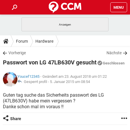
MENU
HOME
SPIELE
STREAMING
TIPPS & TRICKS
Forum
Hardware
ANDROID
IOS
SPIELE
STREAMING
DOWNLOADS
Vorherige
Nächste
WINDOWS 10
INSTAGRAM
ANDROID
IOS
Passwort von LG 47LB630V gesucht
WHATSAPP
SPIELE
TIKTOK
STREAMING
Geschlossen
FORUM
WINDOWS 10
INSTAGRAM
FACEBOOK
ANDROID
HARDWARE
IOS
Youcef12345
- Geändert am 23. August 2018 um 01:22
WHATSAPP
SPIELE
TIKTOK
STREAMING
LEXIKON
Gesperrt profil -
5. Januar 2015 um 08:54
WINDOWS 10
INSTAGRAM
FACEBOOK
ANDROID
HARDWARE
IOS
WHATSAPP
SPIELE
TIKTOK
STREAMING
Guten tag suche das Sicherheits passwort des LG
WINDOWS 10
INSTAGRAM
(47LB630V) habe mein vergessen ?
FACEBOOK
ANDROID
HARDWARE
IOS
Danke schon mal im voraus !!
WHATSAPP
TIKTOK
WINDOWS 10
INSTAGRAM
FACEBOOK
HARDWARE
Share
WHATSAPP
TIKTOK