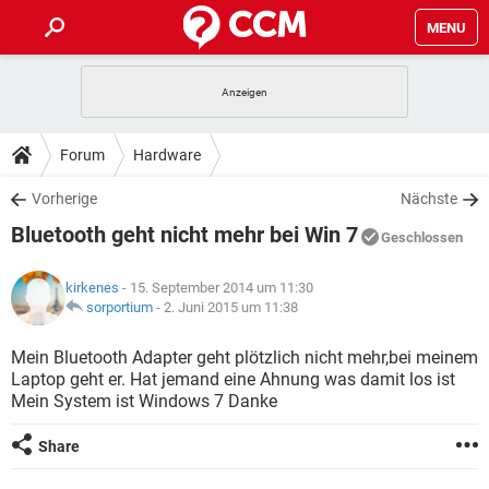
MENU
HOME
SPIELE
STREAMING
TIPPS & TRICKS
Forum
Hardware
ANDROID
IOS
SPIELE
STREAMING
DOWNLOADS
Vorherige
Nächste
WINDOWS 10
INSTAGRAM
ANDROID
IOS
Bluetooth geht nicht mehr bei Win 7
WHATSAPP
SPIELE
TIKTOK
STREAMING
Geschlossen
FORUM
WINDOWS 10
INSTAGRAM
FACEBOOK
ANDROID
HARDWARE
IOS
kirkenes
- 15. September 2014 um 11:30
WHATSAPP
SPIELE
TIKTOK
STREAMING
LEXIKON
sorportium
-
2. Juni 2015 um 11:38
WINDOWS 10
INSTAGRAM
FACEBOOK
ANDROID
HARDWARE
IOS
WHATSAPP
SPIELE
TIKTOK
STREAMING
Mein Bluetooth Adapter geht plötzlich nicht mehr,bei meinem
WINDOWS 10
INSTAGRAM
Laptop geht er. Hat jemand eine Ahnung was damit los ist
FACEBOOK
ANDROID
HARDWARE
IOS
Mein System ist Windows 7 Danke
WHATSAPP
TIKTOK
WINDOWS 10
INSTAGRAM
FACEBOOK
HARDWARE
Share
WHATSAPP
TIKTOK