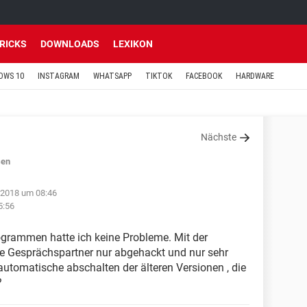
TRICKS
DOWNLOADS
LEXIKON
OWS 10
INSTAGRAM
WHATSAPP
TIKTOK
FACEBOOK
HARDWARE
Nächste
sen
 2018 um 08:46
5:56
ogrammen hatte ich keine Probleme. Mit der
e Gesprächspartner nur abgehackt und nur sehr
automatische abschalten der älteren Versionen , die
?