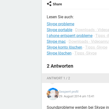
Share
Lesen Sie auch:
Skype probleme
Skype portable
-
Downloads - Video
I phone entsperrt probleme
-
Tipps -
Skype mac
-
Downloads - Videoanru
Skype konto löschen
-
Tipps -Skype
Skype löschen
-
Tipps -Skype
2 Antworten
ANTWORT 1 / 2
Gesperrt profil
29. August 2014 um 15:41
Soundprobleme werden bei Skype in d