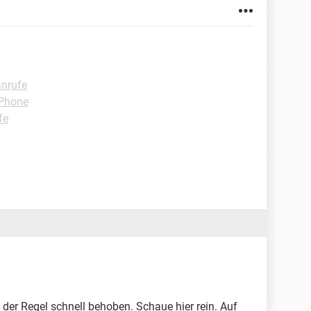
anrufe
iPhone
fe
er Regel schnell behoben. Schaue hier rein. Auf