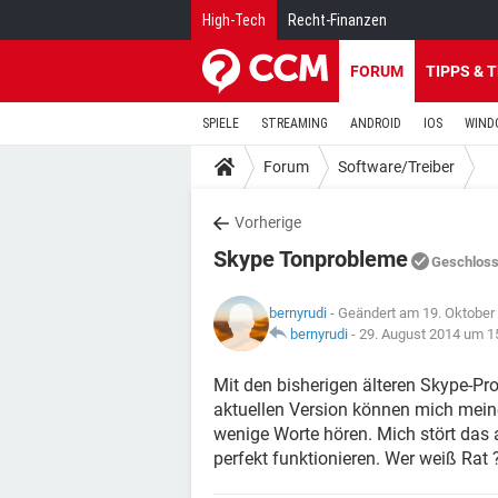
High-Tech
Recht-Finanzen
FORUM
TIPPS & 
SPIELE
STREAMING
ANDROID
IOS
WIND
Forum
Software/Treiber
Vorherige
Skype Tonprobleme
Geschlos
bernyrudi
- Geändert am 19. Oktober
bernyrudi
-
29. August 2014 um 1
Mit den bisherigen älteren Skype-Pr
aktuellen Version können mich mein
wenige Worte hören. Mich stört das 
perfekt funktionieren. Wer weiß Rat 