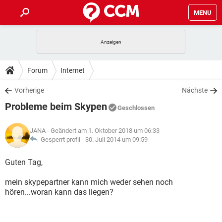
MENU
HOME
SPIELE
STREAMING
TIPPS & TRICKS
Forum
Internet
ANDROID
IOS
SPIELE
STREAMING
DOWNLOADS
Vorherige
Nächste
WINDOWS 10
INSTAGRAM
ANDROID
IOS
Probleme beim Skypen
WHATSAPP
SPIELE
TIKTOK
STREAMING
Geschlossen
FORUM
WINDOWS 10
INSTAGRAM
FACEBOOK
ANDROID
HARDWARE
IOS
JANA
- Geändert am 1. Oktober 2018 um 06:33
WHATSAPP
SPIELE
TIKTOK
STREAMING
LEXIKON
Gesperrt profil -
30. Juli 2014 um 09:59
WINDOWS 10
INSTAGRAM
FACEBOOK
ANDROID
HARDWARE
IOS
WHATSAPP
SPIELE
TIKTOK
STREAMING
Guten Tag,
WINDOWS 10
INSTAGRAM
FACEBOOK
ANDROID
HARDWARE
IOS
mein skypepartner kann mich weder sehen noch
WHATSAPP
TIKTOK
hören...woran kann das liegen?
WINDOWS 10
INSTAGRAM
FACEBOOK
HARDWARE
WHATSAPP
TIKTOK