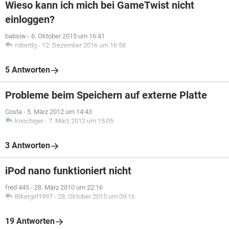
Wieso kann ich mich bei GameTwist nicht
einloggen?
babsiw
-
6. Oktober 2015 um 16:41
robertlg
-
12. Dezember 2016 um 16:58
5 Antworten
Probleme beim Speichern auf externe Platte
Costa
-
5. März 2012 um 14:43
knochiger
-
7. März 2012 um 15:05
3 Antworten
iPod nano funktioniert nicht
fred 445
-
28. März 2010 um 22:16
Bikergirl1997
-
28. Oktober 2015 um 09:16
19 Antworten