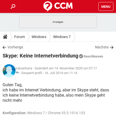
MENU
HOME
SPIELE
STREAMING
TIPPS & TRICKS
Forum
Windows
Windows 7
ANDROID
IOS
SPIELE
STREAMING
DOWNLOADS
Vorherige
Nächste
WINDOWS 10
INSTAGRAM
ANDROID
IOS
Skype: Keine Internetverbindung
WHATSAPP
SPIELE
TIKTOK
STREAMING
Geschlossen
FORUM
WINDOWS 10
INSTAGRAM
FACEBOOK
ANDROID
HARDWARE
IOS
kakashurra
- Geändert am 14. November 2020 um 07:17
WHATSAPP
SPIELE
TIKTOK
STREAMING
LEXIKON
Gesperrt profil -
16. Juli 2014 um 11:14
WINDOWS 10
INSTAGRAM
FACEBOOK
ANDROID
HARDWARE
IOS
WHATSAPP
SPIELE
TIKTOK
STREAMING
Guten Tag,
WINDOWS 10
INSTAGRAM
ich habe im Internet Verbindung, aber im Skype steht, dass
FACEBOOK
ANDROID
HARDWARE
IOS
ich keine Internetverbindung habe, also mein Skype geht
WHATSAPP
TIKTOK
nicht mehr.
WINDOWS 10
INSTAGRAM
FACEBOOK
HARDWARE
WHATSAPP
TIKTOK
Konfiguration:
Windows 7 / Chrome 35.0.1916.153