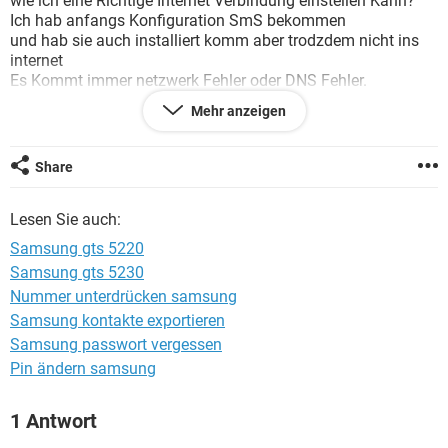
wie ich eine Richtige Internet Verbindung einstellen Kann?
FACEBOOK
HARDWARE
Ich hab anfangs Konfiguration SmS bekommen
und hab sie auch installiert komm aber trodzdem nicht ins
internet
Es Kommt immer netzwerk Fehler oder DNS Fehler.
Währe echt Toll wenn mir jemand helfen könnte
Mehr anzeigen
Liebe Grüße Carmen
Share
Lesen Sie auch:
Samsung gts 5220
Samsung gts 5230
Nummer unterdrücken samsung
Samsung kontakte exportieren
Samsung passwort vergessen
Pin ändern samsung
1 Antwort