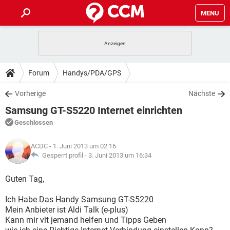
MENU
HOME
SPIELE
STREAMING
TIPPS & TRICKS
Forum
Handys/PDA/GPS
ANDROID
IOS
SPIELE
STREAMING
DOWNLOADS
Vorherige
Nächste
WINDOWS 10
INSTAGRAM
ANDROID
IOS
Samsung GT-S5220 Internet einrichten
WHATSAPP
SPIELE
TIKTOK
STREAMING
FORUM
WINDOWS 10
INSTAGRAM
Geschlossen
FACEBOOK
ANDROID
HARDWARE
IOS
WHATSAPP
SPIELE
TIKTOK
STREAMING
LEXIKON
WINDOWS 10
ACDC
- 1. Juni 2013 um 02:16
INSTAGRAM
FACEBOOK
ANDROID
HARDWARE
IOS
Gesperrt profil -
3. Juni 2013 um 16:34
WHATSAPP
SPIELE
TIKTOK
STREAMING
WINDOWS 10
INSTAGRAM
Guten Tag,
FACEBOOK
ANDROID
HARDWARE
IOS
WHATSAPP
TIKTOK
Ich Habe Das Handy Samsung GT-S5220
WINDOWS 10
INSTAGRAM
FACEBOOK
HARDWARE
Mein Anbieter ist Aldi Talk (e-plus)
WHATSAPP
TIKTOK
Kann mir vlt jemand helfen und Tipps Geben