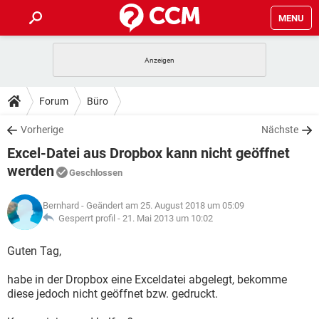
MENU
HOME
SPIELE
STREAMING
TIPPS & TRICKS
Forum
Büro
ANDROID
IOS
SPIELE
STREAMING
DOWNLOADS
Vorherige
Nächste
WINDOWS 10
INSTAGRAM
ANDROID
IOS
Excel-Datei aus Dropbox kann nicht geöffnet
WHATSAPP
SPIELE
TIKTOK
STREAMING
FORUM
WINDOWS 10
INSTAGRAM
werden
Geschlossen
FACEBOOK
ANDROID
HARDWARE
IOS
WHATSAPP
SPIELE
TIKTOK
STREAMING
LEXIKON
WINDOWS 10
INSTAGRAM
Bernhard
- Geändert am 25. August 2018 um 05:09
FACEBOOK
ANDROID
HARDWARE
IOS
Gesperrt profil -
21. Mai 2013 um 10:02
WHATSAPP
SPIELE
TIKTOK
STREAMING
WINDOWS 10
INSTAGRAM
Guten Tag,
FACEBOOK
ANDROID
HARDWARE
IOS
WHATSAPP
TIKTOK
WINDOWS 10
INSTAGRAM
habe in der Dropbox eine Exceldatei abgelegt, bekomme
FACEBOOK
HARDWARE
diese jedoch nicht geöffnet bzw. gedruckt.
WHATSAPP
TIKTOK