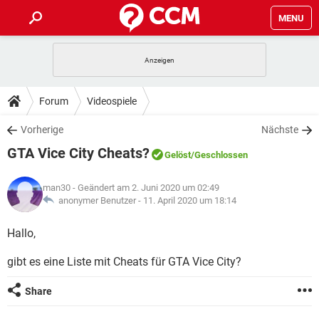
MENU
HOME
SPIELE
STREAMING
TIPPS & TRICKS
Forum
Videospiele
ANDROID
IOS
SPIELE
STREAMING
DOWNLOADS
Vorherige
Nächste
WINDOWS 10
INSTAGRAM
ANDROID
IOS
GTA Vice City Cheats?
WHATSAPP
SPIELE
TIKTOK
STREAMING
Gelöst
/Geschlossen
FORUM
WINDOWS 10
INSTAGRAM
FACEBOOK
ANDROID
HARDWARE
IOS
man30
- Geändert am 2. Juni 2020 um 02:49
WHATSAPP
SPIELE
TIKTOK
STREAMING
LEXIKON
anonymer Benutzer -
11. April 2020 um 18:14
WINDOWS 10
INSTAGRAM
FACEBOOK
ANDROID
HARDWARE
IOS
WHATSAPP
SPIELE
TIKTOK
STREAMING
Hallo,
WINDOWS 10
INSTAGRAM
FACEBOOK
ANDROID
HARDWARE
IOS
gibt es eine Liste mit Cheats für GTA Vice City?
WHATSAPP
TIKTOK
WINDOWS 10
INSTAGRAM
FACEBOOK
HARDWARE
Share
WHATSAPP
TIKTOK