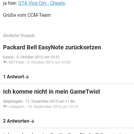
ja hier:
GTA Vice City - Cheats
.
Grüße vom CCM-Team
Ähnliche Threads
Packard Bell EasyNote zurücksetzen
Kawla
-
5. Oktober 2012 um 10:31
BETTINA
-
8. Oktober 2012 um 10:50
1 Antwort
Ich komme nicht in mein GameTwist
delphingabi
-
11. Dezember 2015 um 11:46
mrlappen
-
15. September 2016 um 10:19
2 Antworten