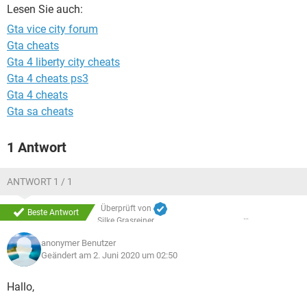
FACEBOOK
HARDWARE
Lesen Sie auch:
Gta vice city forum
Gta cheats
Gta 4 liberty city cheats
Gta 4 cheats ps3
Gta 4 cheats
Gta sa cheats
1 Antwort
ANTWORT 1 / 1
Überprüft von
Beste Antwort
Silke Grasreiner
anonymer Benutzer
Geändert am 2. Juni 2020 um 02:50
Hallo,