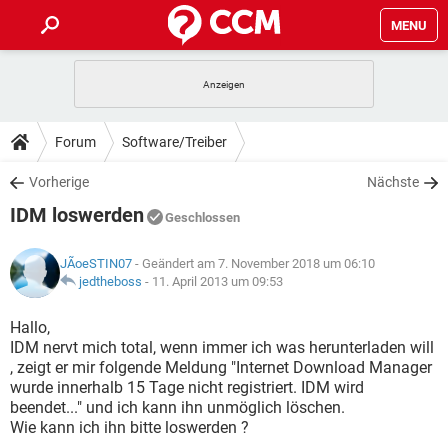
MENU
HOME
SPIELE
STREAMING
TIPPS & TRICKS
Forum
Software/Treiber
ANDROID
IOS
SPIELE
STREAMING
DOWNLOADS
Vorherige
Nächste
WINDOWS 10
INSTAGRAM
ANDROID
IOS
IDM loswerden
WHATSAPP
SPIELE
TIKTOK
STREAMING
Geschlossen
FORUM
WINDOWS 10
INSTAGRAM
FACEBOOK
ANDROID
HARDWARE
IOS
JÃoeSTIN07
- Geändert am 7. November 2018 um 06:10
WHATSAPP
SPIELE
TIKTOK
STREAMING
LEXIKON
jedtheboss
-
11. April 2013 um 09:53
WINDOWS 10
INSTAGRAM
FACEBOOK
ANDROID
HARDWARE
IOS
WHATSAPP
SPIELE
TIKTOK
STREAMING
Hallo,
WINDOWS 10
INSTAGRAM
IDM nervt mich total, wenn immer ich was herunterladen will
FACEBOOK
ANDROID
HARDWARE
IOS
, zeigt er mir folgende Meldung "Internet Download Manager
WHATSAPP
TIKTOK
wurde innerhalb 15 Tage nicht registriert. IDM wird
WINDOWS 10
INSTAGRAM
FACEBOOK
HARDWARE
beendet..." und ich kann ihn unmöglich löschen.
WHATSAPP
TIKTOK
Wie kann ich ihn bitte loswerden ?