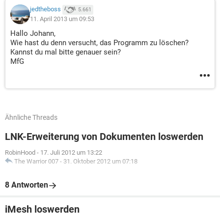
jedtheboss
5.661
11. April 2013 um 09:53
Hallo Johann,
Wie hast du denn versucht, das Programm zu löschen?
Kannst du mal bitte genauer sein?
MfG
Ähnliche Threads
LNK-Erweiterung von Dokumenten loswerden
RobinHood
-
17. Juli 2012 um 13:22
The Warrior 007
-
31. Oktober 2012 um 07:18
8 Antworten
iMesh loswerden