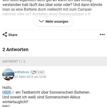
FACEBOOK
HARDWARE
verstanden hab läuft das über solar oder? Und dann könnte
man so eine Batterie doch vielleicht mit zum Campen
nehmen oder so? Anstellen eines Dieselaggregat o.O
Mehr anzeigen
Also funktionieren solche Akkus schon gut? Hat schon mal
jemand so einen für irgendwas verwendet?
Share
Lg
2 Antworten
ANTWORT 1 / 2
jedtheboss
5.661
25. März 2013 um 10:49
Hallo,
HIER
ein Testbericht über Sonnenschein Batterien.
Und soweit ich weiß sind Sonnenschein-Akkus
wintertauglich!!
MfG