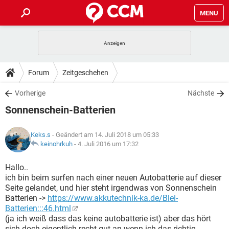
MENU
HOME
SPIELE
STREAMING
TIPPS & TRICKS
Forum
Zeitgeschehen
ANDROID
IOS
SPIELE
STREAMING
DOWNLOADS
Vorherige
Nächste
WINDOWS 10
INSTAGRAM
ANDROID
IOS
Sonnenschein-Batterien
WHATSAPP
SPIELE
TIKTOK
STREAMING
FORUM
WINDOWS 10
INSTAGRAM
FACEBOOK
ANDROID
HARDWARE
IOS
Keks.s
- Geändert am 14. Juli 2018 um 05:33
WHATSAPP
SPIELE
TIKTOK
STREAMING
LEXIKON
keinohrkuh
-
4. Juli 2016 um 17:32
WINDOWS 10
INSTAGRAM
FACEBOOK
ANDROID
HARDWARE
IOS
WHATSAPP
SPIELE
TIKTOK
STREAMING
Hallo..
WINDOWS 10
INSTAGRAM
ich bin beim surfen nach einer neuen Autobatterie auf dieser
FACEBOOK
ANDROID
HARDWARE
IOS
Seite gelandet, und hier steht irgendwas von Sonnenschein
WHATSAPP
TIKTOK
Batterien ->
https://www.akkutechnik-ka.de/Blei-
WINDOWS 10
INSTAGRAM
FACEBOOK
HARDWARE
Batterien:::46.html
WHATSAPP
TIKTOK
(ja ich weiß dass das keine autobatterie ist) aber das hört
sich doch eigentlich recht gut an wenn ich das richtig