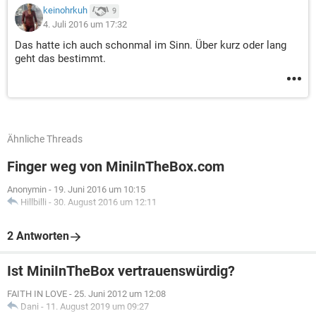
keinohrkuh
9
4. Juli 2016 um 17:32
Das hatte ich auch schonmal im Sinn. Über kurz oder lang
geht das bestimmt.
Ähnliche Threads
Finger weg von MiniInTheBox.com
Anonymin
-
19. Juni 2016 um 10:15
Hillbilli
-
30. August 2016 um 12:11
2 Antworten
Ist MiniInTheBox vertrauenswürdig?
FAITH IN LOVE
-
25. Juni 2012 um 12:08
Dani
-
11. August 2019 um 09:27