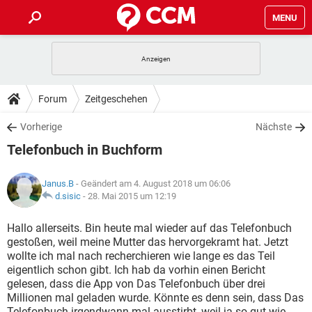
MENU
HOME
SPIELE
STREAMING
TIPPS & TRICKS
Forum
Zeitgeschehen
ANDROID
IOS
SPIELE
STREAMING
DOWNLOADS
Vorherige
Nächste
WINDOWS 10
INSTAGRAM
ANDROID
IOS
Telefonbuch in Buchform
WHATSAPP
SPIELE
TIKTOK
STREAMING
FORUM
WINDOWS 10
INSTAGRAM
FACEBOOK
ANDROID
HARDWARE
IOS
Janus.B
- Geändert am 4. August 2018 um 06:06
WHATSAPP
SPIELE
TIKTOK
STREAMING
LEXIKON
d.sisic
-
28. Mai 2015 um 12:19
WINDOWS 10
INSTAGRAM
FACEBOOK
ANDROID
HARDWARE
IOS
WHATSAPP
SPIELE
TIKTOK
STREAMING
Hallo allerseits. Bin heute mal wieder auf das Telefonbuch
WINDOWS 10
INSTAGRAM
gestoßen, weil meine Mutter das hervorgekramt hat. Jetzt
FACEBOOK
ANDROID
HARDWARE
IOS
wollte ich mal nach recherchieren wie lange es das Teil
WHATSAPP
TIKTOK
eigentlich schon gibt. Ich hab da vorhin einen Bericht
WINDOWS 10
INSTAGRAM
FACEBOOK
HARDWARE
gelesen, dass die App von Das Telefonbuch über drei
WHATSAPP
TIKTOK
Millionen mal geladen wurde. Könnte es denn sein, dass Das
Telefonbuch irgendwann mal ausstirbt, weil ja so gut wie