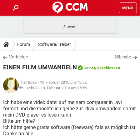
MENU
HOME
SPIELE
STREAMING
TIPPS & TRICKS
Forum
Software/Treiber
ANDROID
IOS
SPIELE
STREAMING
DOWNLOADS
Vorherige
Nächste
WINDOWS 10
INSTAGRAM
ANDROID
IOS
EINEN FILM UMWANDELN
WHATSAPP
SPIELE
TIKTOK
STREAMING
Gelöst
/Geschlossen
FORUM
WINDOWS 10
INSTAGRAM
FACEBOOK
ANDROID
HARDWARE
IOS
The1Boss
- 19. Februar 2010 um 15:52
WHATSAPP
SPIELE
TIKTOK
STREAMING
LEXIKON
jack87 -
19. Februar 2010 um 15:59
WINDOWS 10
INSTAGRAM
FACEBOOK
ANDROID
HARDWARE
IOS
WHATSAPP
SPIELE
TIKTOK
STREAMING
Ich habe eine video datei auf meinem computer in .avi
WINDOWS 10
INSTAGRAM
format und die möchte ich gerne zur .divx umwandeln damit
FACEBOOK
ANDROID
HARDWARE
IOS
mein DVD player es lesen kann.
WHATSAPP
TIKTOK
Bitte um hilfe?
WINDOWS 10
INSTAGRAM
FACEBOOK
HARDWARE
Ich hätte gerne gratis software (freeware) fals es möglich ist.
WHATSAPP
TIKTOK
Danke an alle.