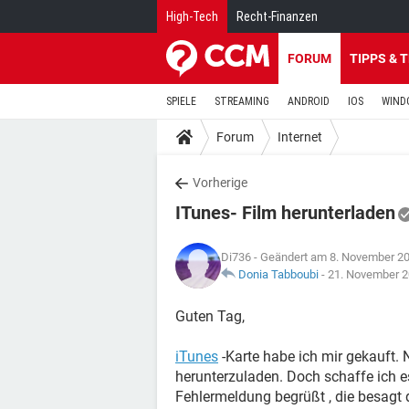
High-Tech
Recht-Finanzen
FORUM
TIPPS & 
SPIELE
STREAMING
ANDROID
IOS
WIND
Forum
Internet
Vorherige
ITunes- Film herunterladen
Di736
- Geändert am 8. November 2
Donia Tabboubi
-
21. November 2
Guten Tag,
iTunes
-Karte habe ich mir gekauft.
herunterzuladen. Doch schaffe ich es
Fehlermeldung begrüßt , die besagt d