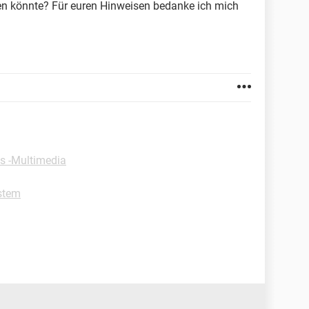
en könnte? Für euren Hinweisen bedanke ich mich
s -Multimedia
stem