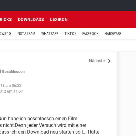
TRICKS
DOWNLOADS
LEXIKON
OWS 10
INSTAGRAM
WHATSAPP
TIKTOK
FACEBOOK
HARDWARE
Nächste
Geschlossen
018 um 06:22
012 um 11:07
 Nun habe ich beschlossen einen Film
 nicht.Denn jeder Versuch wird mit einer
ass ich den Download neu starten soll... Hätte