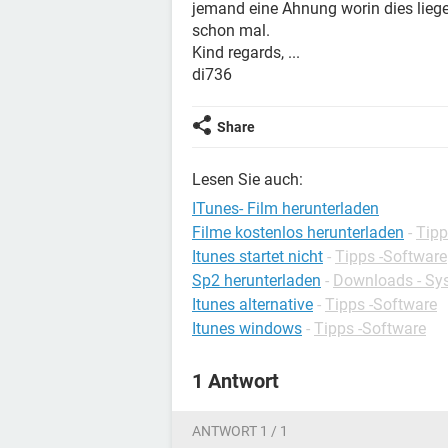
jemand eine Ahnung worin dies lieg
schon mal.
Kind regards, ...
di736
Share
Lesen Sie auch:
ITunes- Film herunterladen
Filme kostenlos herunterladen
-
Tipp
Itunes startet nicht
-
Tipps -Software
Sp2 herunterladen
-
Downloads - Sy
Itunes alternative
-
Tipps -Software
Itunes windows
-
Tipps -Software
1 Antwort
ANTWORT 1 / 1