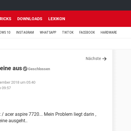
TRICKS
DOWNLOADS
LEXIKON
OWS 10
INSTAGRAM
WHATSAPP
TIKTOK
FACEBOOK
HARDWARE
Nächste
leine aus
Geschlossen
vember 2018 um 05:40
 09:57
/ acer aspire 7720... Mein Problem liegt darin ,
eine ausgeht..