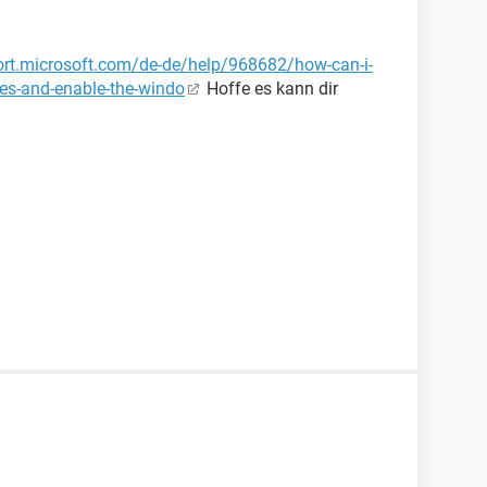
ort.microsoft.com/de-de/help/968682/how-can-i-
ces-and-enable-the-windo
Hoffe es kann dir