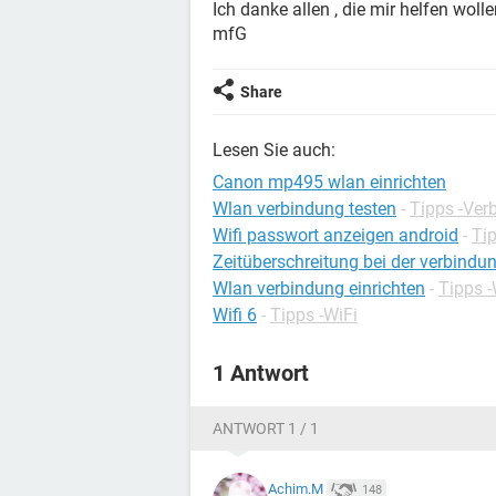
Ich danke allen , die mir helfen wolle
mfG
Share
Lesen Sie auch:
Canon mp495 wlan einrichten
Wlan verbindung testen
-
Tipps -Ver
Wifi passwort anzeigen android
-
Ti
Zeitüberschreitung bei der verbindu
Wlan verbindung einrichten
-
Tipps -
Wifi 6
-
Tipps -WiFi
1 Antwort
ANTWORT 1 / 1
Achim.M
148