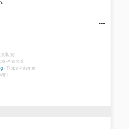
n.
bindung
pps -Android
ng
-
Tipps -Internet
WiFi