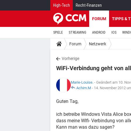
High-Tech
Recht-Finanzen
FORUM
TIPPS & 
SPIELE
STREAMING
ANDROID
IOS
WIND
Forum
Netzwerk
Vorherige
WiFi-Verbindung geht von al
Marie-Louise.
- Geändert am 10. No
Achim.M
-
14. November 2012 um
Guten Tag,
ich betreibe Windows Vista Alice box 
dass meine WIfi- Verbindung von all
Kann man was dazu sagen?