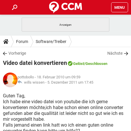
MENU
HOME
SPIELE
STREAMING
TIPPS & TRICKS
Forum
Software/Treiber
ANDROID
IOS
SPIELE
STREAMING
DOWNLOADS
Vorherige
Nächste
WINDOWS 10
INSTAGRAM
ANDROID
IOS
Video datei konvertieren
WHATSAPP
SPIELE
TIKTOK
STREAMING
Gelöst
/Geschlossen
FORUM
WINDOWS 10
INSTAGRAM
FACEBOOK
ANDROID
HARDWARE
IOS
pottobollo
- 18. Februar 2010 um 09:59
WHATSAPP
SPIELE
TIKTOK
STREAMING
LEXIKON
wills wissen -
5. Dezember 2011 um 17:45
WINDOWS 10
INSTAGRAM
FACEBOOK
ANDROID
HARDWARE
IOS
WHATSAPP
SPIELE
TIKTOK
STREAMING
Guten Tag,
WINDOWS 10
INSTAGRAM
Ich habe eine video datei von youtube die ich gerne
FACEBOOK
ANDROID
HARDWARE
IOS
konvertieren möchte,ich habe schon einen online converter
WHATSAPP
TIKTOK
gefunden aber die quallität ist leider nicht so gut wie ich es
WINDOWS 10
INSTAGRAM
FACEBOOK
HARDWARE
mir vorgestellt habe.
WHATSAPP
TIKTOK
Falls jemand einen link hatt wo ich einen guten online
converter finden kann,bitte um hilfe??