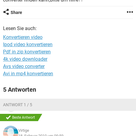
FACEBOOK
HARDWARE
Share
Lesen Sie auch:
Konvertieren video
Ipod video konvertieren
Pdf in zip konvertieren
4k video downloader
Avs video converter
Avi in mp4 konvertieren
5 Antworten
ANTWORT 1 / 5
Beste Antwort
Virtige
18. Februar 2010 um 09:59