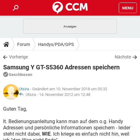
MENU
HOME
SPIELE
STREAMING
TIPPS & TRICKS
Forum
Handys/PDA/GPS
ANDROID
IOS
SPIELE
STREAMING
DOWNLOADS
Vorherige
Nächste
WINDOWS 10
INSTAGRAM
ANDROID
IOS
Samsung Y GT-S5360 Adressen speichern
WHATSAPP
SPIELE
TIKTOK
STREAMING
FORUM
WINDOWS 10
INSTAGRAM
Geschlossen
FACEBOOK
ANDROID
HARDWARE
IOS
WHATSAPP
SPIELE
TIKTOK
STREAMING
LEXIKON
WINDOWS 10
Utsira
- Geändert am 10. November 2018 um 05:32
INSTAGRAM
FACEBOOK
ANDROID
HARDWARE
IOS
Utsira -
14. November 2012 um 12:48
WHATSAPP
SPIELE
TIKTOK
STREAMING
WINDOWS 10
INSTAGRAM
Guten Tag,
FACEBOOK
ANDROID
HARDWARE
IOS
WHATSAPP
TIKTOK
lt. Bedienungsanleitung kann man auf dem o.g. Handy
WINDOWS 10
INSTAGRAM
FACEBOOK
HARDWARE
Adressen und persönliche Informationen speichern - leider
WHATSAPP
TIKTOK
steht nicht dabei,
WIE
. Ich kriege es einfach nicht hin, weil