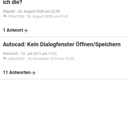
ich die?
Stippler
-
26. August 2020 um 22:59
SilkeCCM
-
28. August 2020 um 01:41
1 Antwort
Autocad: Kein Dialogfenster Öffnen/Speichern
Petrovich
-
13. Juli 2011 um 11:21
edris9933
-
18. November 2019 um 10:39
11 Antworten