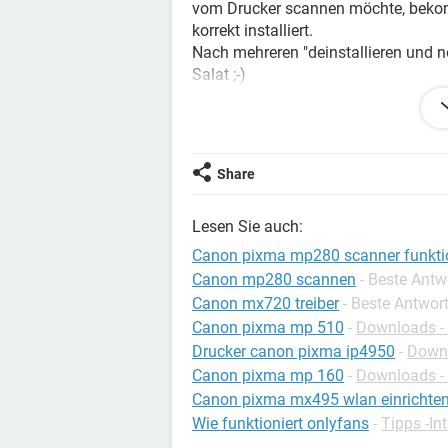
vom Drucker scannen möchte, bekomm
korrekt installiert.
Nach mehreren "deinstallieren und ne
Salat ;-)
Das Gerät funktioniert einwandfrei
definitiv von meinem PC (Windows).
Was meint ihr, was geht hier schief ?
Share
Lesen Sie auch:
Canon pixma mp280 scanner funktio
Canon mp280 scannen
- Beste Antw
Canon mx720 treiber
- Beste Antwor
Canon pixma mp 510
-
Downloads - 
Drucker canon pixma ip4950
-
Downl
Canon pixma mp 160
-
Downloads - 
Canon pixma mx495 wlan einrichte
Wie funktioniert onlyfans
-
Tipps -In