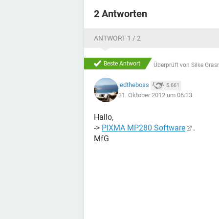
2 Antworten
ANTWORT 1 / 2
Beste Antwort
Überprüft von
Silke Gras
jedtheboss
5.661
31. Oktober 2012 um 06:33
Hallo,
->
PIXMA MP280 Software
.
MfG