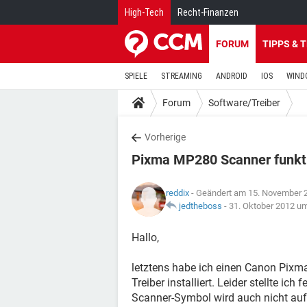
High-Tech
Recht-Finanzen
FORUM
TIPPS & 
SPIELE
STREAMING
ANDROID
IOS
WIND
Forum
Software/Treiber
Vorherige
Pixma MP280 Scanner funkti
reddix
- Geändert am 15. November 
jedtheboss
-
31. Oktober 2012 u
Hallo,
letztens habe ich einen Canon Pixm
Treiber installiert. Leider stellte ich
Scanner-Symbol wird auch nicht auf