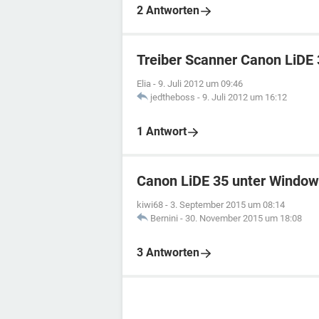
2 Antworten
Treiber Scanner Canon LiDE
Elia
-
9. Juli 2012 um 09:46
jedtheboss
-
9. Juli 2012 um 16:12
1 Antwort
Canon LiDE 35 unter Window
kiwi68
-
3. September 2015 um 08:14
Bernini
-
30. November 2015 um 18:08
3 Antworten