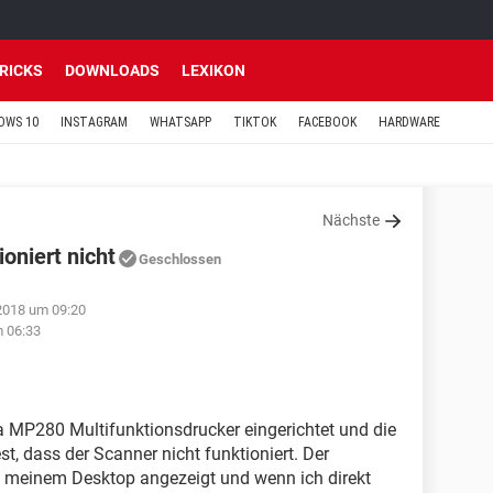
TRICKS
DOWNLOADS
LEXIKON
OWS 10
INSTAGRAM
WHATSAPP
TIKTOK
FACEBOOK
HARDWARE
Nächste
oniert nicht
Geschlossen
2018 um 09:20
m 06:33
a MP280 Multifunktionsdrucker eingerichtet und die
 fest, dass der Scanner nicht funktioniert. Der
 meinem Desktop angezeigt und wenn ich direkt