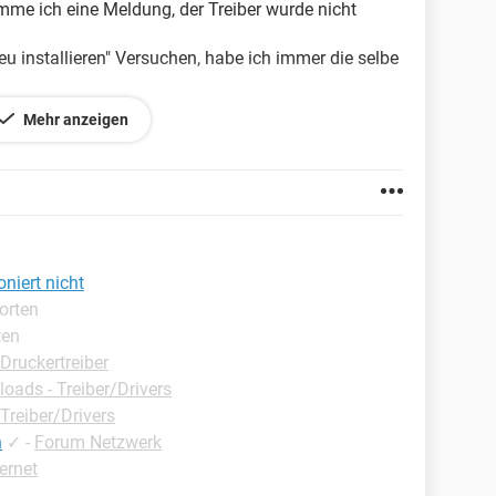
e ich eine Meldung, der Treiber wurde nicht
u installieren" Versuchen, habe ich immer die selbe
 mit meinem Lappi, somit kommt das Problem
Mehr anzeigen
niert nicht
orten
ten
Druckertreiber
oads - Treiber/Drivers
Treiber/Drivers
n
✓
-
Forum Netzwerk
ternet